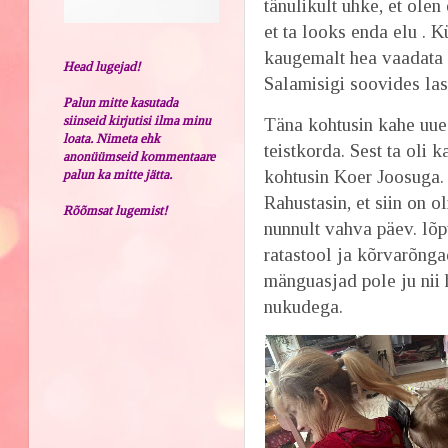
tänulikult uhke, et ole
et ta looks enda elu . K
kaugemalt hea vaadata j
Head lugejad!
Salamisigi soovides la
Palun mitte kasutada
siinseid kirjutisi ilma minu
Täna kohtusin kahe uue
loata. Nimeta ehk
teistkorda. Sest ta oli 
anonüümseid kommentaare
kohtusin Koer Joosuga. K
palun ka mitte jätta.
Rahustasin, et siin on o
Rõõmsat lugemist!
nunnult vahva päev. lõ
ratastool ja kõrvarõnga
mänguasjad pole ju nii
nukudega.