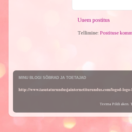
Uuem postitus
Tellimine:
Postituse komm
MINU BLOGI SÕBRAD JA TOETAJAD
http://www.tasutaturundusjainternetiturundus.com/logod-log
Teema Pildi aken. 