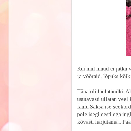
Kui mul muud ei jätku võ
ja võõraid. lõpuks kõ
Täna oli laulutundki. A
usutavasti üllatan veel 
laulu Saksa ise seekord 
pole isegi eesti ega ing
kõvasti harjutama... Paa