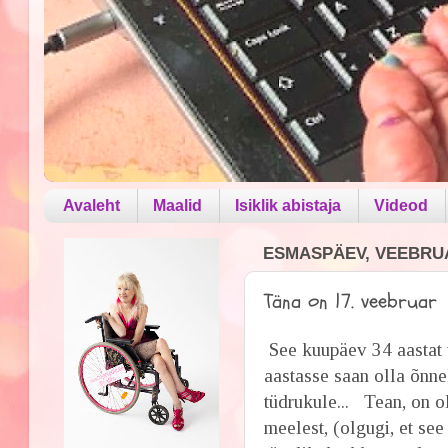
Avaleht
Maalid
Isiklik abistaja
Videod
ESMASPÄEV, VEEBRUA
Täna on 17. veebruar
See kuupäev 34 aastat ta
aastasse saan olla õnnel
tüdrukule...
Tean, on ol
meelest, (olgugi, et see