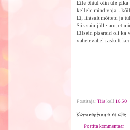
Eile õhtul olin üle pika
kellele mind vaja... kõik
Ei, lihtsalt mõttetu ja tüh
Siis sain jälle aru, et 
Eilseid pisaraid oli ka 
vahetevahel raskelt kerg
Postitaja:
Tiia
kell
16:50
Kommentaare ei ole:
Postita kommentaar