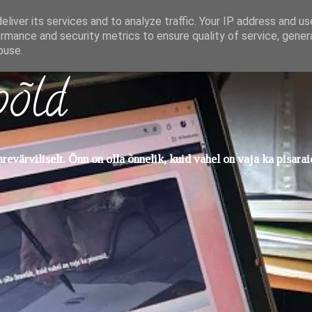
liver its services and to analyze traffic. Your IP address and u
rmance and security metrics to ensure quality of service, gene
buse.
põld
evärviliselt. Õnn on olla õnnelik, kuid vahel on vaja ka pisarai