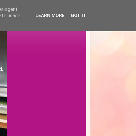
ser-agent
rate usage
LEARN MORE
GOT IT
d.