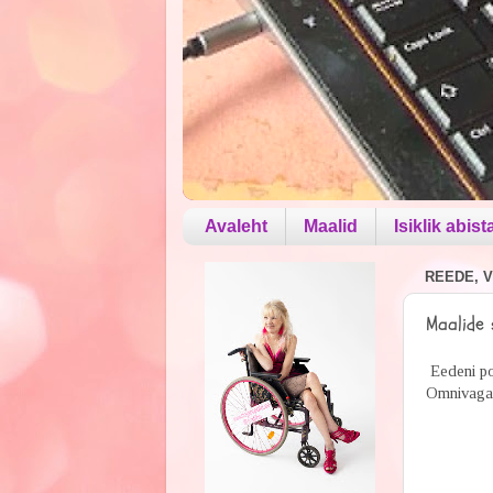
Avaleht
Maalid
Isiklik abist
REEDE, V
Maalide 
Eedeni pos
Omnivaga j