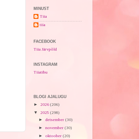
MINUST
Tiia
tiia
FACEBOOK
Tiia Järvpõld
INSTAGRAM
Tiiatibu
BLOGI AJALUGU
►
2026
(206)
▼
2025
(298)
►
detsember
(30)
►
november
(30)
►
oktoober
(20)