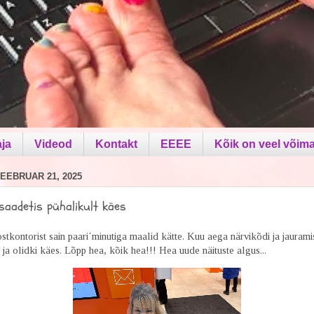
aja
Videod
Kontakt
EEEE
Kõik on veel võima
EEBRUAR 21, 2025
saadetis pühalikult käes
tkontorist sain paari´minutiga maalid kätte. Kuu aega närvikõdi ja jaurami
a olidki käes. Lõpp hea, kõik hea!!! Hea uude näituste algus...