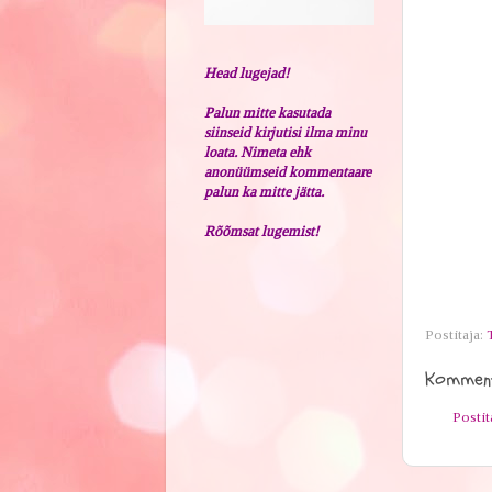
Head lugejad!
Palun mitte kasutada
siinseid kirjutisi ilma minu
loata. Nimeta ehk
anonüümseid kommentaare
palun ka mitte jätta.
Rõõmsat lugemist!
Postitaja:
Komment
Posti