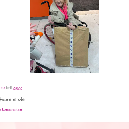
Tiia
kell
23:22
aare ei ole:
ta kommentaar