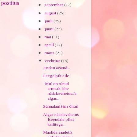
postitus
►
september
(17)
►
august
(25)
►
juuli
(25)
►
juuni
(27)
►
mai
(31)
►
aprill
(22)
►
märts
(21)
▼
veebruar
(19)
Justkui avatud...
Peegelpilt eile
Mul on olnud
armsalt lahe
nädalavahetus.Ja
algas...
Sünnalaul täna õhtul
Algas nädalavahetus
iseendale olles
kallitega...
Maalide saadetis