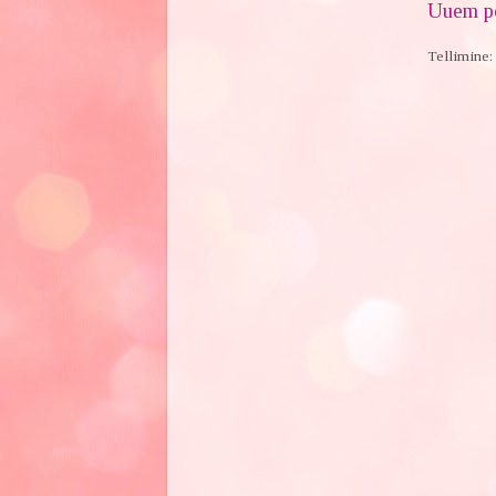
Uuem po
Tellimine: