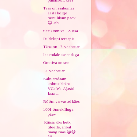
pühalikult käes
Taas on saabumas
aasta kõige
minulikum päev
😋 Jah...
See Omniva - 2. osa
Riidekapi teraapia
Täna on 17. veebruar
Iseendale iseendaga
Omniva on see
13. veebruar...
Kaks äridaami
kohtusid täna
VCafe's. Ajasid
laua t...
Rõõm varvastel käes
1001 õnnekilluga
päev
Käisin üks hetk,
üleeile, ärikat
mängimas 😀😋
😉 ...