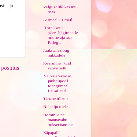
t... Ja
Valguseliblikas mu
toas
Aiamaal 20. mail
Tore Tartu
päev. Nägime üle
mitme aja taas
Pilleg...
Juuksurisalong
nukkudele
Keeruline , kuid
postitus
vahva hetk
Sai käia väikesel
juubelipeol.
Mängumaal
LaLaLand...
Tänane üllatus
Nii palju oleks...
Hommikune
mannavahu
mikseritamine
Käpapalli