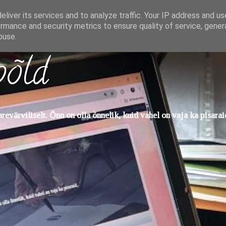
liver its services and to analyze traffic. Your IP address and u
rmance and security metrics to ensure quality of service, gene
buse.
põld
evärviliselt. Õnn on olla õnnelik, kuid vahel on vaja ka pisarai