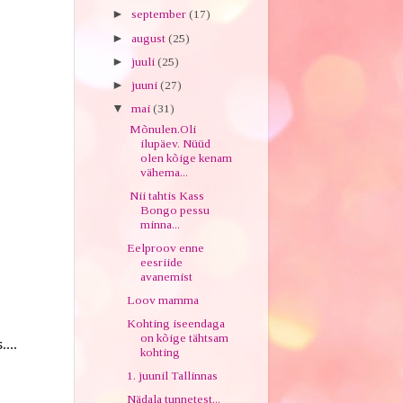
►
september
(17)
►
august
(25)
►
juuli
(25)
►
juuni
(27)
▼
mai
(31)
Mõnulen.Oli
ilupäev. Nüüd
olen kõige kenam
vähema...
Nii tahtis Kass
Bongo pessu
minna...
Eelproov enne
eesriide
avanemist
Loov mamma
Kohting iseendaga
on kõige tähtsam
...
kohting
1. juunil Tallinnas
Nädala tunnetest...