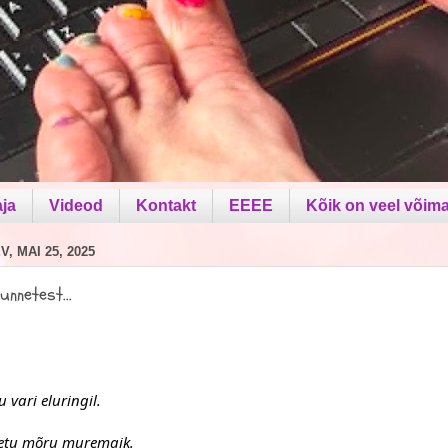
aja
Videod
Kontakt
EEEE
Kõik on veel võima
, MAI 25, 2025
unnetest...
s
u vari eluringil.
etu mõru muremaik.