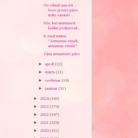
On olnud taas nii
loov ja tore päev.
miks vanasti ...
Siis, kui unistused
kokku jooksevad...
8. mail näitus
"Armastus emalt,
armastus emale"
Täna armastuse päev
►
aprill
(22)
►
märts
(21)
►
veebruar
(19)
►
jaanuar
(31)
►
2024
(343)
►
2023
(370)
►
2022
(347)
►
2021
(329)
►
2020
(311)