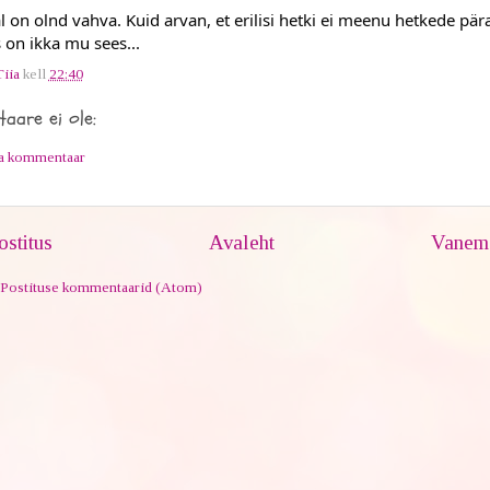
 on olnd vahva. Kuid arvan, et erilisi hetki ei meenu hetkede päras
 on ikka mu sees...
Tiia
kell
22:40
aare ei ole:
ta kommentaar
stitus
Avaleht
Vanem 
Postituse kommentaarid (Atom)