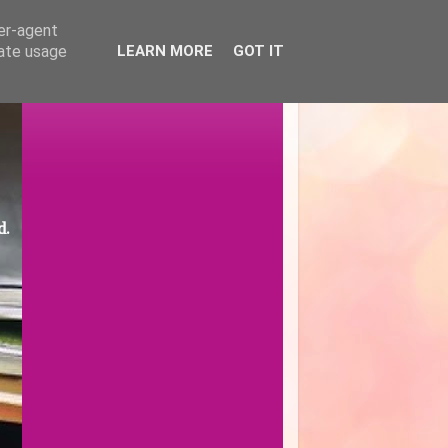
ser-agent
rate usage
LEARN MORE
GOT IT
d.