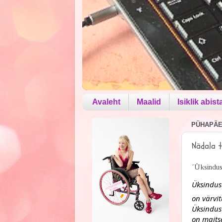
Avaleht
Maalid
Isiklik abist
PÜHAPÄEV
Nädala t
´Üksindu
Üksindus
on värvit
Üksindus
on maits