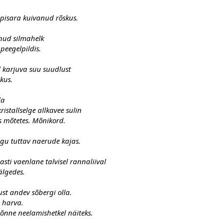
pisara kuivanud rõskus.
nud silmahelk
peegelpildis.
l karjuva suu suudlust
kus.
la
ristallselge allkavee sulin
 mõtetes. Mõnikord.
ugu tuttav naerude kajas.
sti vaenlane talvisel rannaliival
älgedes.
ust andev sõbergi olla.
 harva.
e õnne neelamishetkel näiteks.