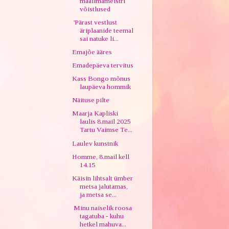
maailmameistri
võistlused
'Pärast vestlust
äriplaanide teemal
sai natuke li...
Emajõe ääres
Emadepäeva tervitus
Kass Bongo mõnus
laupäeva hommik
Näituse pilte
Maarja Kapliski
laulis 8.mail 2025
Tartu Vaimse Te...
Laulev kunstnik
Homme, 8.mail kell
14.15
Käisin lihtsalt ümber
metsa jalutamas,
ja metsa se...
Minu naiselik roosa
tagatuba - kuhu
hetkel mahuva...