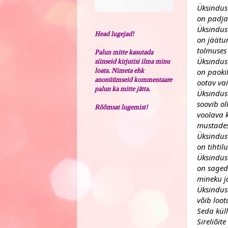
Üksindus
on padja
Üksindus
Head lugejad!
on jäätu
tolmuses 
Palun mitte kasutada
Üksindus
siinseid kirjutisi ilma minu
loata. Nimeta ehk
on paoki
anonüümseid kommentaare
ootav vai
palun ka mitte jätta.
Üksindus
soovib ol
Rõõmsat lugemist!
voolava k
mustades
Üksindus
on tihtil
Üksindus
on sageda
mineku j
Üksindus
võib loot
Seda küll
Sireliõit