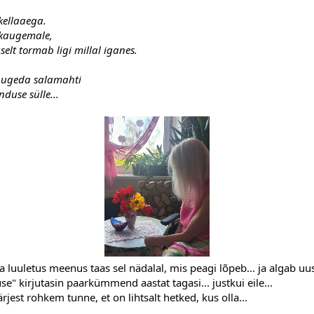
kellaaega.
 kaugemale,
lt tormab ligi millal iganes.
pugeda salamahti
nduse sülle...
luuletus meenus taas sel nädalal, mis peagi lõpeb... ja algab uus.
e" kirjutasin paarkümmend aastat tagasi... justkui eile...
rjest rohkem tunne, et on lihtsalt hetked, kus olla...