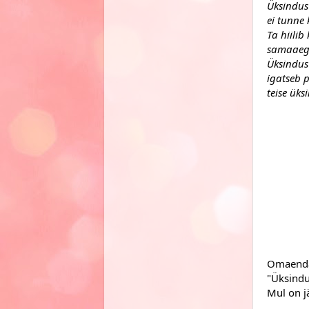
Üksindus
ei tunne 
Ta hiilib
samaaegse
Üksindus
igatseb 
teise üksi
Omaenda 
"Üksindus
Mul on jä