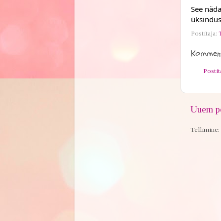
See nädal
üksindus
Postitaja:
Komment
Posti
Uuem po
Tellimine: