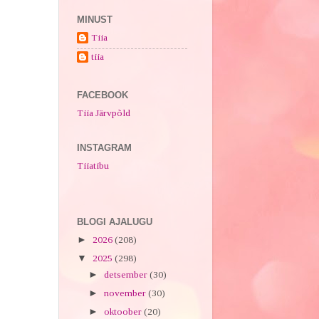
MINUST
Tiia
tiia
FACEBOOK
Tiia Järvpõld
INSTAGRAM
Tiiatibu
BLOGI AJALUGU
►
2026
(208)
▼
2025
(298)
►
detsember
(30)
►
november
(30)
►
oktoober
(20)