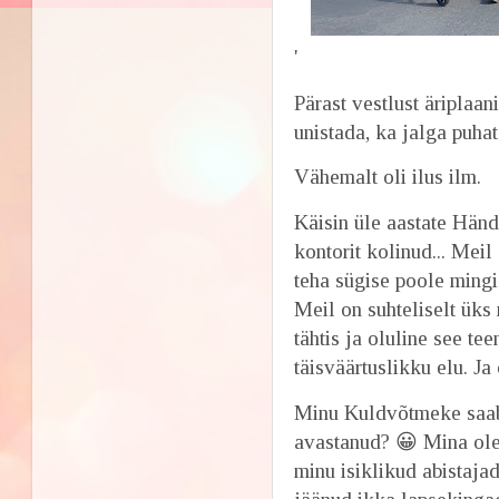
'
Pärast vestlust äriplaan
unistada, ka jalga puha
Vähemalt oli ilus ilm.
Käisin üle aastate Hän
kontorit kolinud... Mei
teha sügise poole mingi 
Meil on suhteliselt üks
tähtis ja oluline see te
täisväärtuslikku elu. Ja
Minu Kuldvõtmeke saab 1
avastanud? 😀 Mina olen
minu isiklikud abistaj