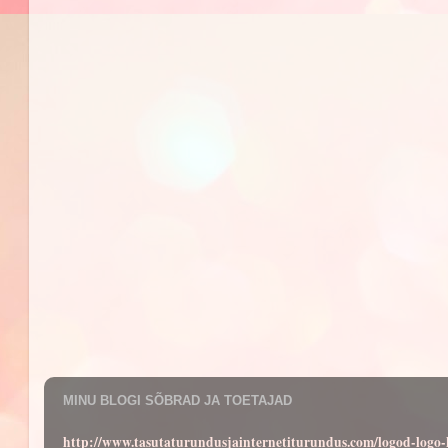
MINU BLOGI SÕBRAD JA TOETAJAD
http://www.tasutaturundusjainternetiturundus.com/logod-log