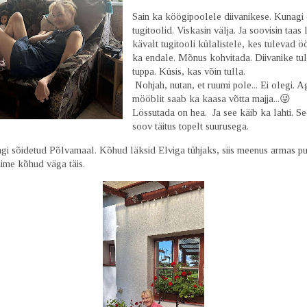
Sain ka köögipoolele diivanikese. Kunagi 
tugitoolid. Viskasin välja. Ja soovisin taas 
kävalt tugitooli külalistele, kes tulevad ö
ka endale. Mõnus kohvitada. Diivanike tu
tuppa. Küsis, kas võin tulla.
Nohjah, nutan, et ruumi pole... Ei olegi. Ag
mööblit saab ka kaasa võtta majja...😜
Lössutada on hea. Ja see käib ka lahti. S
soov täitus topelt suurusega.
ingi sõidetud Põlvamaal. Kõhud läksid Elviga tühjaks, siis meenus armas p
aime kõhud väga täis.