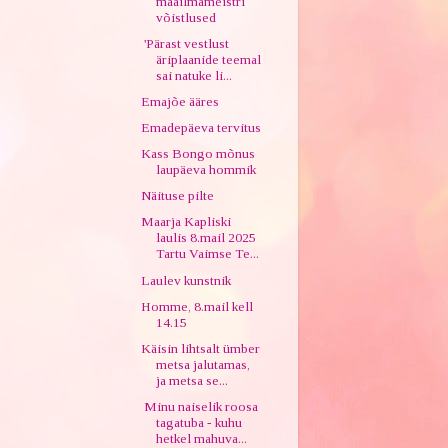
maailmameistri
võistlused
'Pärast vestlust
äriplaanide teemal
sai natuke li...
Emajõe ääres
Emadepäeva tervitus
Kass Bongo mõnus
laupäeva hommik
Näituse pilte
Maarja Kapliski
laulis 8.mail 2025
Tartu Vaimse Te...
Laulev kunstnik
Homme, 8.mail kell
14.15
Käisin lihtsalt ümber
metsa jalutamas,
ja metsa se...
Minu naiselik roosa
tagatuba - kuhu
hetkel mahuva...