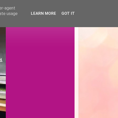
ser-agent
rate usage
LEARN MORE
GOT IT
d.