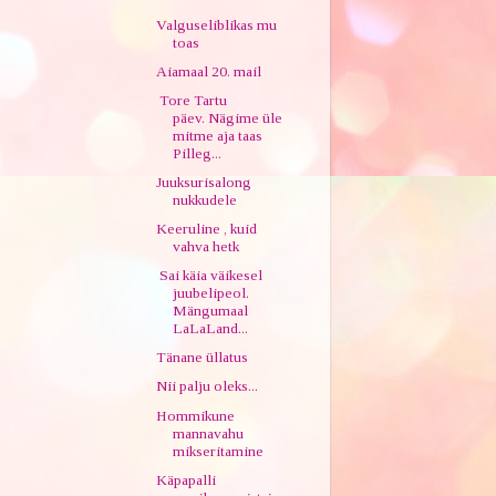
Valguseliblikas mu
toas
Aiamaal 20. mail
Tore Tartu
päev. Nägime üle
mitme aja taas
Pilleg...
Juuksurisalong
nukkudele
Keeruline , kuid
vahva hetk
Sai käia väikesel
juubelipeol.
Mängumaal
LaLaLand...
Tänane üllatus
Nii palju oleks...
Hommikune
mannavahu
mikseritamine
Käpapalli