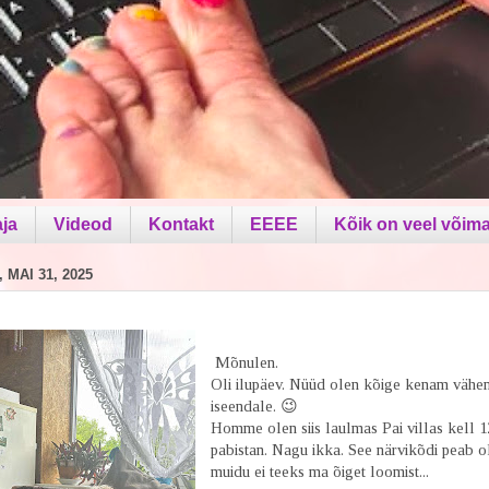
aja
Videod
Kontakt
EEEE
Kõik on veel võima
 MAI 31, 2025
Mõnulen.
Oli ilupäev. Nüüd olen kõige kenam vähe
iseendale. 😉
Homme olen siis laulmas Pai villas kell 
pabistan. Nagu ikka. See närvikõdi peab 
muidu ei teeks ma õiget loomist...