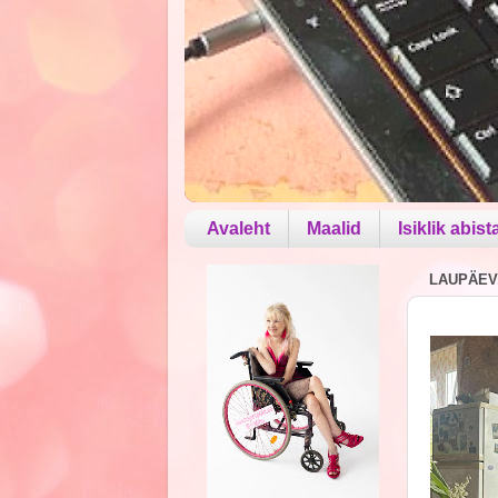
Avaleht
Maalid
Isiklik abist
LAUPÄEV,