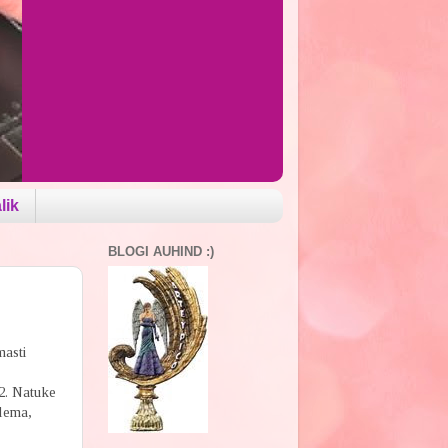
lik
BLOGI AUHIND :)
masti
12. Natuke
olema,