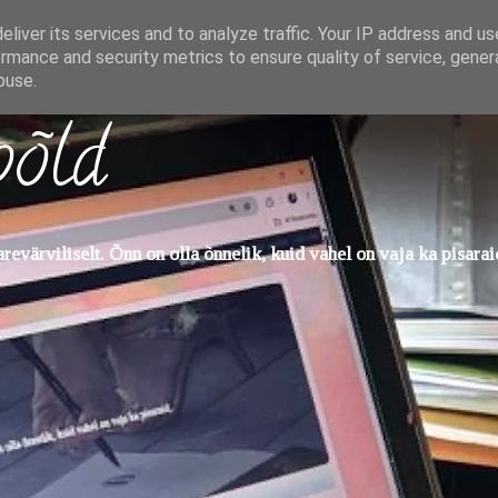
liver its services and to analyze traffic. Your IP address and u
rmance and security metrics to ensure quality of service, gene
buse.
põld
evärviliselt. Õnn on olla õnnelik, kuid vahel on vaja ka pisarai