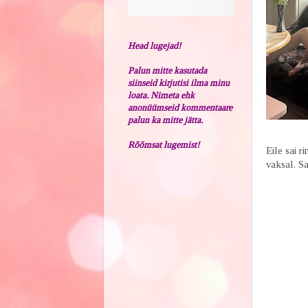
Head lugejad!
Palun mitte kasutada
siinseid kirjutisi ilma minu
loata. Nimeta ehk
anonüümseid kommentaare
palun ka mitte jätta.
Rõõmsat lugemist!
Eile sai r
vaksal. S