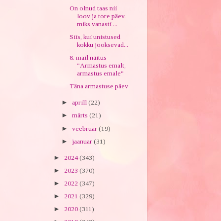
On olnud taas nii
loov ja tore päev.
miks vanasti ...
Siis, kui unistused
kokku jooksevad...
8. mail näitus
"Armastus emalt,
armastus emale"
Täna armastuse päev
►
aprill
(22)
►
märts
(21)
►
veebruar
(19)
►
jaanuar
(31)
►
2024
(343)
►
2023
(370)
►
2022
(347)
►
2021
(329)
►
2020
(311)