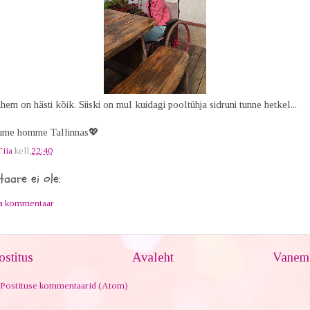
em on hästi kõik. Siiski on mul kuidagi pooltühja sidruni tunne hetkel...
ume homme Tallinnas💖
Tiia
kell
22:40
aare ei ole:
ta kommentaar
stitus
Avaleht
Vanem 
Postituse kommentaarid (Atom)