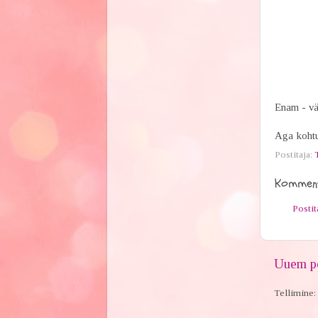
Enam - väh
Aga koht
Postitaja:
Komment
Posti
Uuem po
Tellimine: