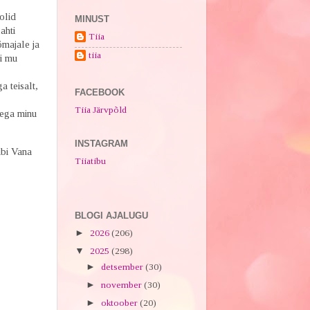
olid
MINUST
lahti
Tiia
ömajale ja
tiia
li mu
a teisalt,
FACEBOOK
Tiia Järvpõld
eega minu
INSTAGRAM
ubi Vana
Tiiatibu
BLOGI AJALUGU
►
2026
(206)
▼
2025
(298)
►
detsember
(30)
►
november
(30)
►
oktoober
(20)