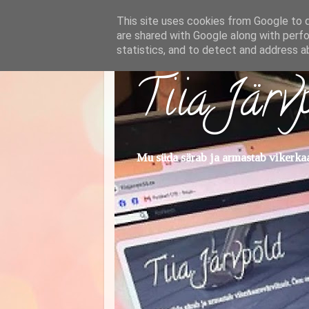
This site uses cookies from Google to de
are shared with Google along with perfo
statistics, and to detect and address a
Tiia Järv
Mu süda särab ja armastab vikerkaar