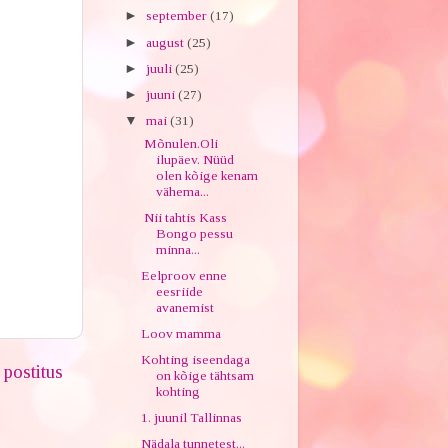
►
september
(17)
►
august
(25)
►
juuli
(25)
►
juuni
(27)
▼
mai
(31)
Mõnulen.Oli
ilupäev. Nüüd
olen kõige kenam
vähema...
Nii tahtis Kass
Bongo pessu
minna...
Eelproov enne
eesriide
avanemist
Loov mamma
Kohting iseendaga
postitus
on kõige tähtsam
kohting
1. juunil Tallinnas
Nädala tunnetest...