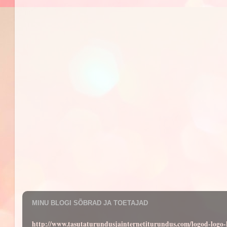
MINU BLOGI SÕBRAD JA TOETAJAD
http://www.tasutaturundusjainternetiturundus.com/logod-log