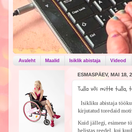
Avaleht
Maalid
Isiklik abistaja
Videod
ESMASPÄEV, MAI 18, 2
Tulla või mitte tulla, tu
Isikliku abistaja töök
kirjutatud toredaid moti
Kuid jällegi, esimene t
helistas reedel, kui kuu