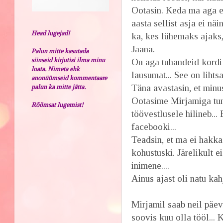
Ootasin. Keda ma aga ei
aasta sellist asja ei näi
Head lugejad!
ka, kes lühemaks ajaks, 
Jaana.
Palun mitte kasutada
siinseid kirjutisi ilma minu
On aga tuhandeid kordi 
loata. Nimeta ehk
lausumat... See on lihts
anonüümseid kommentaare
Täna avastasin, et minu
palun ka mitte jätta.
Ootasime Mirjamiga tunn
Rõõmsat lugemist!
töövestlusele hilineb...
facebooki...
Teadsin, et ma ei hakka
kohustuski. Järelikult e
inimene....
Ainus ajast oli natu ka
Mirjamil saab neil päev
soovis kuu olla tööl... 