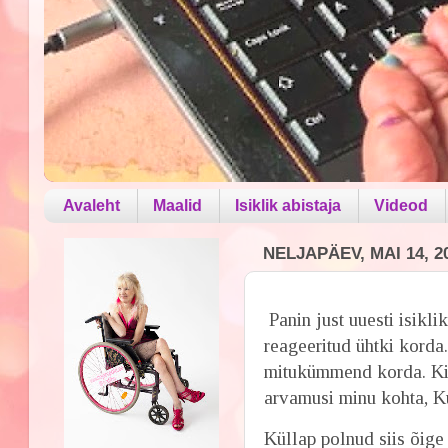
Avaleht
Maalid
Isiklik abistaja
Videod
NELJAPÄEV, MAI 14, 2
Panin just uuesti isikli
reageeritud ühtki korda
mitukümmend korda. Kii
arvamusi minu kohta, Ku
Küllap polnud siis õige