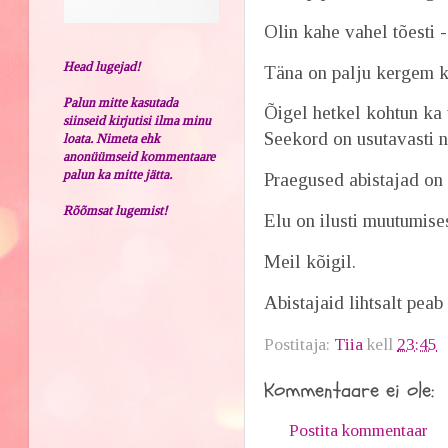
Olin kahe vahel tõesti -
Head lugejad!
Täna on palju kergem k
Palun mitte kasutada
Õigel hetkel kohtun ka u
siinseid kirjutisi ilma minu
Seekord on usutavasti n
loata. Nimeta ehk
anonüümseid kommentaare
palun ka mitte jätta.
Praegused abistajad on 
Rõõmsat lugemist!
Elu on ilusti muutumise
Meil kõigil.
Abistajaid lihtsalt pea
Postitaja:
Tiia
kell
23:45
Kommentaare ei ole:
Postita kommentaar