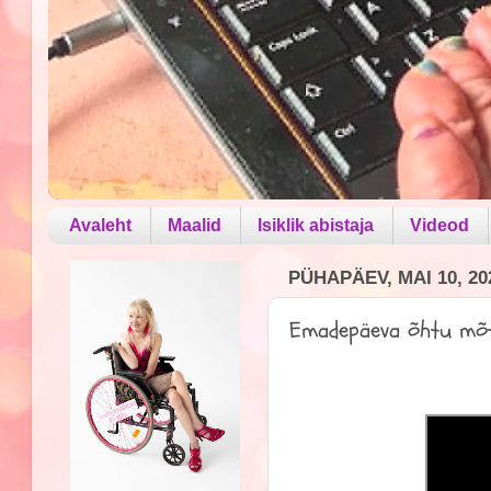
Avaleht
Maalid
Isiklik abistaja
Videod
PÜHAPÄEV, MAI 10, 20
Emadepäeva õhtu mõt