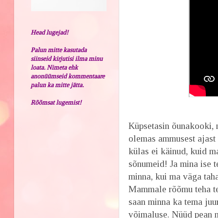
Head lugejad!
Palun mitte kasutada
siinseid kirjutisi ilma minu
loata. Nimeta ehk
anonüümseid kommentaare
palun ka mitte jätta.
Rõõmsat lugemist!
Küpsetasin õunakooki, 
olemas ammusest ajast
külas ei käinud, kuid ma
sõnumeid! Ja mina ise t
minna, kui ma väga tah
Mammale rõõmu teha tel
saan minna ka tema juu
võimaluse. Nüüd pean m