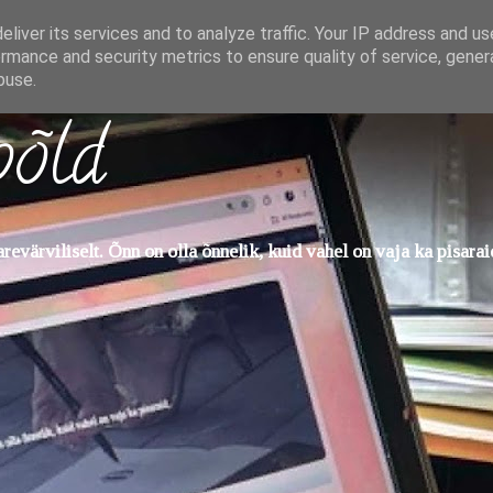
liver its services and to analyze traffic. Your IP address and u
rmance and security metrics to ensure quality of service, gene
buse.
põld
evärviliselt. Õnn on olla õnnelik, kuid vahel on vaja ka pisarai