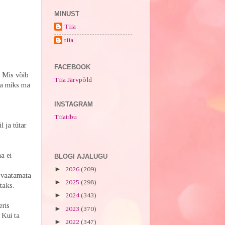
MINUST
Tiia
tiia
FACEBOOK
. Mis võib
Tiia Järvpõld
ja miks ma
INSTAGRAM
Tiiatibu
l ja tütar
a ei
BLOGI AJALUGU
►
2026
(209)
 vaatamata
►
2025
(298)
taks.
►
2024
(343)
eris
►
2023
(370)
 Kui ta
►
2022
(347)