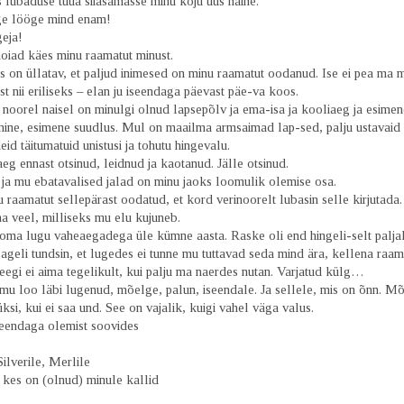
 lubaduse tuua siiasamasse minu koju uus naine.
ge lööge mind enam!
eja!
hoiad käes minu raamatut minust.
 on üllatav, et paljud inimesed on minu raamatut oodanud. Ise ei pea ma m
t nii eriliseks – elan ju iseendaga päevast päe-va koos.
noorel naisel on minulgi olnud lapsepõlv ja ema-isa ja kooliaeg ja esimen
ine, esimene suudlus. Mul on maailma armsaimad lap-sed, palju ustavaid 
id täitumatuid unistusi ja tohutu hingevalu.
eg ennast otsinud, leidnud ja kaotanud. Jälle otsinud.
 ja mu ebatavalised jalad on minu jaoks loomulik olemise osa.
raamatut sellepärast oodatud, et kord verinoorelt lubasin selle kirjutada. S
a veel, milliseks mu elu kujuneb.
n oma lugu vaheaegadega üle kümne aasta. Raske oli end hingeli-selt palja
ageli tundsin, et lugedes ei tunne mu tuttavad seda mind ära, kellena raa
eegi ei aima tegelikult, kui palju ma naerdes nutan. Varjatud külg…
mu loo läbi lugenud, mõelge, palun, iseendale. Ja sellele, mis on õnn. Mõe
üksi, kui ei saa und. See on vajalik, kuigi vahel väga valus.
seendaga olemist soovides
Silverile, Merlile
, kes on (olnud) minule kallid