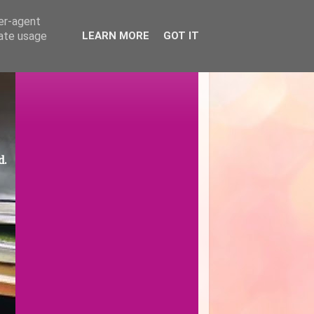
ser-agent
rate usage
LEARN MORE
GOT IT
d.