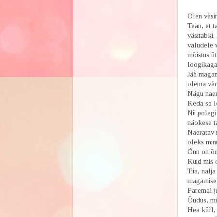
Olen väsi
Tean, et t
väsitabki
valudele v
mõistus ü
loogikaga
Jää magam
olema vär
Nägu naer
Keda sa lo
Nii poleg
näokese ta
Naeratav 
oleks minu
Õnn on õn
Kuid mis o
Tiia, nalj
magamisek
Paremal j
Õudus, mil
Hea küll, 