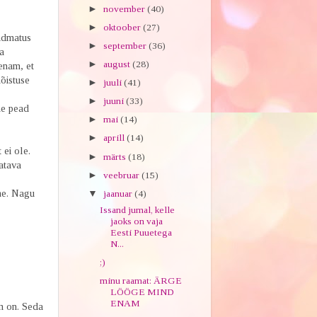
►
november
(40)
►
oktoober
(27)
eadmatus
►
september
(36)
a
►
august
(28)
enam, et
õistuse
►
juuli
(41)
►
juuni
(33)
me pead
►
mai
(14)
►
aprill
(14)
 ei ole.
►
märts
(18)
atava
►
veebruar
(15)
ne. Nagu
▼
jaanuar
(4)
Issand jumal, kelle
jaoks on vaja
Eesti Puuetega
N...
;)
minu raamat: ÄRGE
LÖÖGE MIND
ENAM
m on. Seda