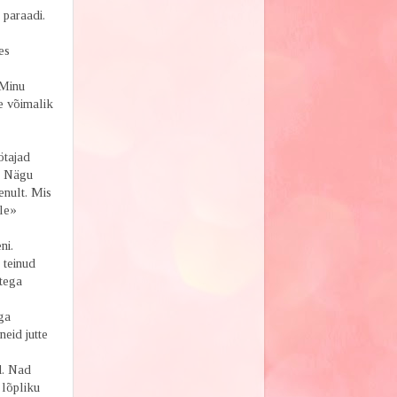
 paraadi.
es
 Minu
e võimalik
ötajad
i. Nägu
enult. Mis
ele»
ni.
 teinud
tega
ga
neid jutte
d. Nad
 lõpliku