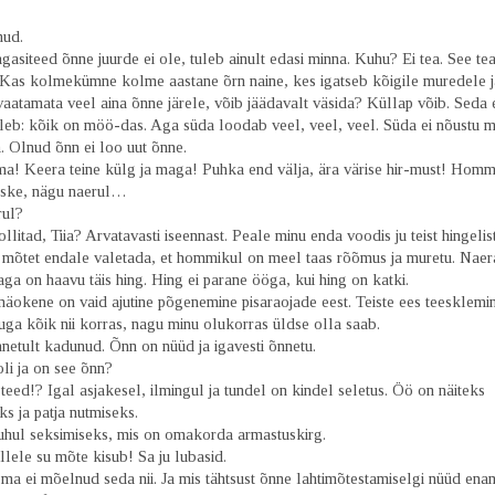
nud.
agasiteed õnne juurde ei ole, tuleb ainult edasi minna. Kuhu? Ei tea. See t
. Kas kolmekümne kolme aastane õrn naine, kes igatseb kõigile muredele j
aatamata veel aina õnne järele, võib jäädavalt väsida? Küllap võib. Seda 
tleb: kõik on möö-das. Aga süda loodab veel, veel, veel. Süda ei nõustu m
. Olnud õnn ei loo uut õnne.
a! Keera teine külg ja maga! Puhka end välja, ära värise hir-must! Hom
ske, nägu naerul…
ul?
llitad, Tiia? Arvatavasti iseennast. Peale minu enda voodis ju teist hingelist
i mõtet endale valetada, et hommikul on meel taas rõõmus ja muretu. Naer
ga on haavu täis hing. Hing ei parane ööga, kui hing on katki.
näokene on vaid ajutine põgenemine pisaraojade eest. Teiste ees teesklemi
ga kõik nii korras, nagu minu olukorras üldse olla saab.
netult kadunud. Õnn on nüüd ja igavesti õnnetu.
li ja on see õnn?
a teed!? Igal asjakesel, ilmingul ja tundel on kindel seletus. Öö on näiteks
s ja patja nutmiseks.
uhul seksimiseks, mis on omakorda armastuskirg.
lele su mõte kisub! Sa ju lubasid.
ma ei mõelnud seda nii. Ja mis tähtsust õnne lahtimõtestamiselgi nüüd ena