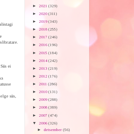
►
2021
(329)
►
2020
(311)
►
2019
(343)
õistagi
►
2018
(255)
e
►
2017
(246)
sõbratare.
►
2016
(196)
►
2015
(184)
►
2014
(242)
iis ei
►
2013
(219)
►
2012
(176)
ks
matusse
►
2011
(286)
►
2010
(131)
lge siis,
►
2009
(288)
►
2008
(389)
►
2007
(474)
▼
2006
(326)
►
detsember
(56)