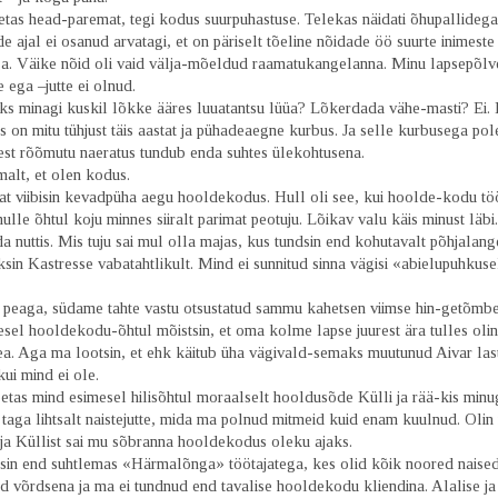
tas head-paremat, tegi kodus suurpuhastuse. Telekas näidati õhupallidega
ajal ei osanud arvatagi, et on päriselt tõeline nõidade öö suurte inimeste
. Väike nõid oli vaid välja-mõeldud raamatukangelanna. Minu lapsepõlv
ega –jutte ei olnud.
iks minagi kuskil lõkke ääres luuatantsu lüüa? Lõkerdada vähe-masti? Ei.
 on mitu tühjust täis aastat ja pühadeaegne kurbus. Ja selle kurbusega pol
sest rõõmutu naeratus tundub enda suhtes ülekohtusena.
alt, et olen kodus.
at viibisin kevadpüha aegu hooldekodus. Hull oli see, kui hoolde-kodu tö
ulle õhtul koju minnes siiralt parimat peotuju. Lõikav valu käis minust läb
da nuttis. Mis tuju sai mul olla majas, kus tundsin end kohutavalt põhjalang
äksin Kastresse vabatahtlikult. Mind ei sunnitud sinna vägisi «abielupuhkus
peaga, südame tahte vastu otsustatud sammu kahetsen viimse hin-getõmbe
sel hooldekodu-õhtul mõistsin, et oma kolme lapse juurest ära tulles olin
ea. Aga ma lootsin, et ehk käitub üha vägivald-semaks muutunud Aivar las
kui mind ei ole.
etas mind esimesel hilisõhtul moraalselt hooldusõde Külli ja rää-kis minu
 taga lihtsalt naistejutte, mida ma polnud mitmeid kuid enam kuulnud. Olin 
 ja Küllist sai mu sõbranna hooldekodus oleku ajaks.
dsin end suhtlemas «Härmalõnga» töötajatega, kes olid kõik noored naise
d võrdsena ja ma ei tundnud end tavalise hooldekodu kliendina. Alalise ja