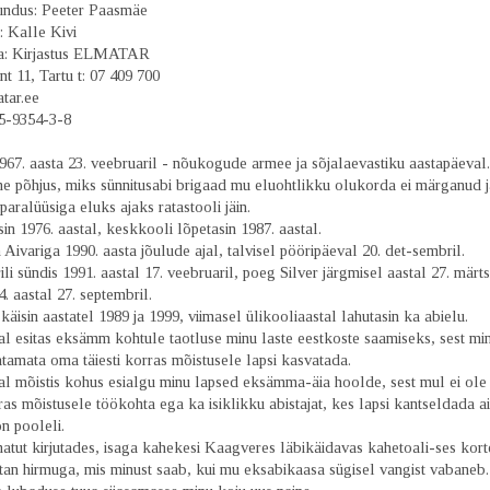
ndus: Peeter Paasmäe
: Kalle Kivi
a: Kirjastus ELMATAR
nt 11, Tartu t: 07 409 700
tar.ee
5-9354-3-8
967. aasta 23. veebruaril - nõukogude armee ja sõjalaevastiku aastapäeval
ine põhjus, miks sünnitusabi brigaad mu eluohtlikku olukorda ei märganud 
paralüüsiga eluks ajaks ratastooli jäin.
in 1976. aastal, keskkooli lõpetasin 1987. aastal.
 Aivariga 1990. aasta jõulude ajal, talvisel pööripäeval 20. det-sembril.
li sündis 1991. aastal 17. veebruaril, poeg Silver järgmisel aastal 27. märtsi
. aastal 27. septembril.
käisin aastatel 1989 ja 1999, viimasel ülikooliaastal lahutasin ka abielu.
al esitas eksämm kohtule taotluse minu laste eestkoste saamiseks, sest min
tamata oma täiesti korras mõistusele lapsi kasvatada.
tal mõistis kohus esialgu minu lapsed eksämma-äia hoolde, sest mul ei ole
rras mõistusele töökohta ega ka isiklikku abistajat, kes lapsi kantseldada ai
n pooleli.
tut kirjutades, isaga kahekesi Kaagveres läbikäidavas kahetoali-ses kort
tan hirmuga, mis minust saab, kui mu eksabikaasa sügisel vangist vabaneb.