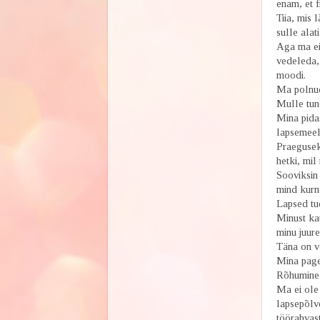
enam, et f
Tiia, mis 
sulle alati
Aga ma ei
vedeleda, 
moodi.
Ma polnud
Mulle tun
Mina pidas
lapsemeels
Praeguseks
hetki, mil
Sooviksin 
mind kurn
Lapsed tud
Minust kau
minu juure
Täna on vo
Mina pages
Rõhumine 
Ma ei ole
lapsepõlve
töörahvast