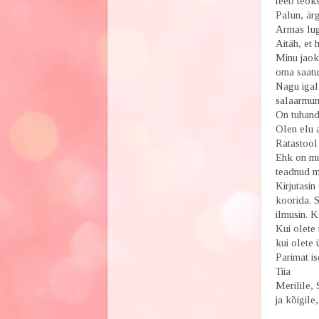
teeb teoks
Palun, är
Armas lug
Aitäh, et 
Minu jaoks
oma saatus
Nagu igal 
salaarmum
On tuhande
Olen elu a
Ratastool
Ehk on mu 
teadnud m
Kirjutasi
koorida. S
ilmusin. K
Kui olete 
kui olete 
Parimat i
Tiia
Merilile, 
ja kõigile