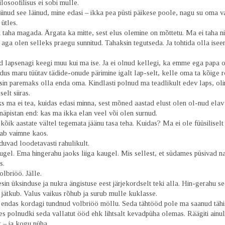
ilosoofilisus ei sobi mulle.
läinud see läinud, mine edasi – ikka pea püsti päikese poole, nagu su oma
 ütles.
 taha magada. Ärgata ka mitte, sest elus olemine on mõttetu. Ma ei taha n
aga olen selleks praegu sunnitud. Tahaksin tegutseda. Ja tohtida olla isee
 lapsenagi keegi muu kui ma ise. Ja ei olnud kellegi, ka emme ega papa 
dus maru tüütav tädide-onude pärimine igalt lap-selt, kelle oma ta kõige 
in paremaks olla enda oma. Kindlasti polnud ma teadlikult edev laps, olin
elt siiras.
 ma ei tea, kuidas edasi minna, sest mõned aastad elust olen ol-nud elav 
 näpistan end: kas ma ikka elan veel või olen surnud.
kõik aastate vältel tegemata jäänu tasa teha. Kuidas? Ma ei ole füüsiliselt
ab vaimne kaos.
uvad loodetavasti rahulikult.
gel. Ema hingerahu jaoks liiga kaugel. Mis sellest, et südames püsivad na
s.
lbriöö. Jälle.
in üksinduse ja nukra ängistuse eest järjekordselt teki alla. Hin-gerahu see
jätkub. Valus vaikus rõhub ja surub mulle kuklasse.
 endas kordagi tundnud volbriöö möllu. Seda tähtööd pole ma saanud täh
s polnudki seda vallatut ööd ehk lihtsalt kevadpüha olemas. Räägiti ainul
 – ja kogu püha.