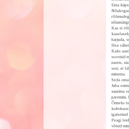
Ema küpse
Nõukogude 
rõõmudega
nõiamänge 
Kas ei võ
kaaslaseks
harjuda, 
Hea vähem
Kaks aast
soovisid m
naeris, sü
sest, et l
minema.
Seda oma 
Juba esime
suurima v
paremini, 
Õnneks to
kohvitassi
igatsenud
Peagi lei
võtsid min