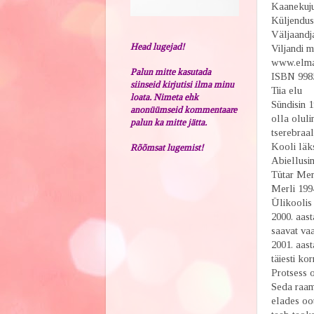
Kaanekuju
Küljendus
Väljaandj
Head lugejad!
Viljandi m
www.elma
Palun mitte kasutada
ISBN 998
siinseid kirjutisi ilma minu
Tiia elu
loata. Nimeta ehk
Sündisin 1
anonüümseid kommentaare
olla olul
palun ka mitte jätta.
tserebraal
Kooli läks
Rõõmsat lugemist!
Abiellusin
Tütar Meri
Merli 1994
Ülikoolis 
2000. aast
saavat vaa
2001. aas
täiesti ko
Protsess o
Seda raama
elades oo