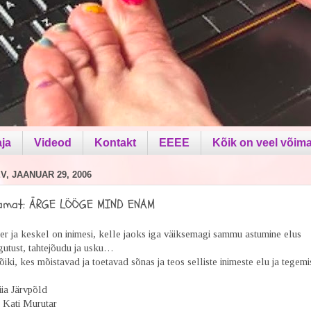
aja
Videod
Kontakt
EEEE
Kõik on veel võima
, JAANUAR 29, 2006
amat: ÄRGE LÖÖGE MIND ENAM
r ja keskel on inimesi, kelle jaoks iga väiksemagi sammu astumine elus
gutust, tahtejõudu ja usku…
ki, kes mõistavad ja toetavad sõnas ja teos selliste inimeste elu ja tegem
ia Järvpõld
: Kati Murutar