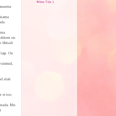
Mina Tiia :)
 vanaema
iisama
nda
oma.
rohkem on.
 lihtsalt
laip. On
 väsinud,
d alati
 ei too.
istada. Mu
t