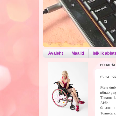
Avaleht
Maalid
Isiklik abist
PÜHAPÄEV
minu ra
Meie ümbe
nõuab pin
Täname kõi
Aitäh!
© 2001, Ti
Toimetaja