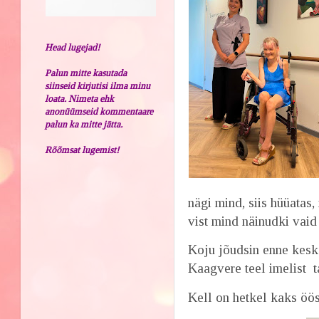
Head lugejad!
Palun mitte kasutada
siinseid kirjutisi ilma minu
loata. Nimeta ehk
anonüümseid kommentaare
palun ka mitte jätta.
Rõõmsat lugemist!
nägi mind, siis hüüatas, 
vist mind näinudki vaid 
Koju jõudsin enne kesk
Kaagvere teel imelist ta
Kell on hetkel kaks ööse