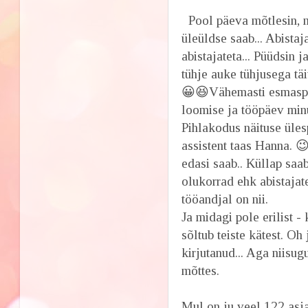
Pool päeva mõtlesin, 
üleüldse saab... Abista
abistajateta... Püüdsin j
tühje auke tühjusega tä
😀😆Vähemasti esmaspä
loomise ja tööpäev min
Pihlakodus näituse üle
assistent taas Hanna. 😉
edasi saab.. Küllap saab
olukorrad ehk abistajate
tööandjal on nii.
Ja midagi pole erilist 
sõltub teiste kätest. Oh
kirjutanud... Aga niisu
mõttes.
Mul on ju veel 122 asja