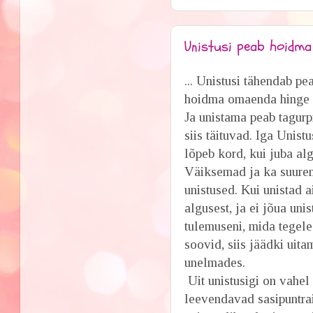
Unistusi peab hoidma e
... Unistusi tähendab pe
hoidma omaenda hinge 
Ja unistama peab tagurp
siis täituvad. Iga Unistu
lõpeb kord, kui juba alg
Väiksemad ja ka suur
unistused. Kui unistad a
algusest, ja ei jõua uni
tulemuseni, mida tegel
soovid, siis jäädki uita
unelmades.
Uit unistusigi on vahel
leevendavad sasipuntrai