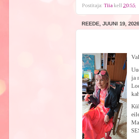
Postitaja:
Tiia
kell
20:55
REEDE, JUUNI 19, 202
Val
Uud
ja 
Loo
kah
Kü
eil
Ma 
SES