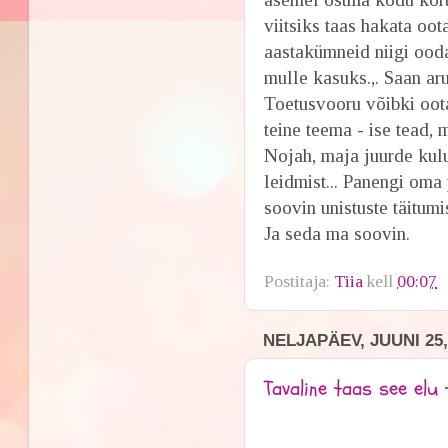
viitsiks taas hakata oo
aastakümneid niigi ood
mulle kasuks.,. Saan ar
Toetusvooru võibki oota
teine teema - ise tead, 
Nojah, maja juurde kulu
leidmist... Panengi oma
soovin unistuste täitumi
Ja seda ma soovin.
Postitaja:
Tiia
kell
00:07
NELJAPÄEV, JUUNI 25,
Tavaline taas see elu