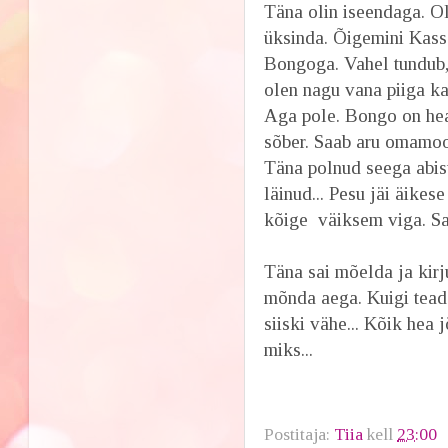
Täna olin iseendaga. O
üksinda. Õigemini Kass
Bongoga. Vahel tundub,
olen nagu vana piiga ka
Aga pole. Bongo on he
sõber. Saab aru omamoo
Täna polnud seega abis
läinud... Pesu jäi äikes
kõige väiksem viga. Sa
Täna sai mõelda ja kirj
mõnda aega. Kuigi teads
siiski vähe... Kõik hea 
miks...
Postitaja:
Tiia
kell
23:00