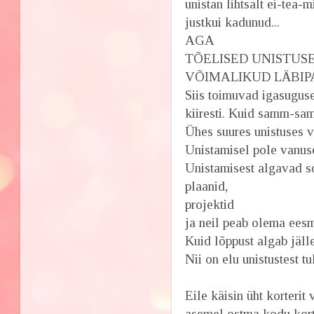
unistan lihtsalt ei-tea-
justkui kadunud...
AGA
TÕELISED UNISTUS
VÕIMALIKUD LÄBIPAITSV
Siis toimuvad igasugus
kiiresti. Kuid samm-sa
Ühes suures unistuses v
Unistamisel pole vanuse
Unistamisest algavad s
plaanid,
projektid
ja neil peab olema eesm
Kuid lõppust algab jälle
Nii on elu unistustest tu
Eile käisin üht korterit
asemel ostma kodu korte