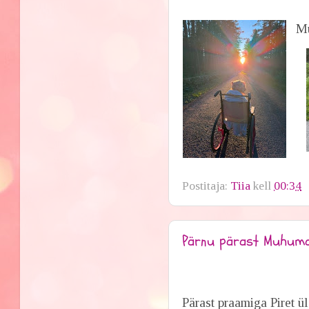
Mu
Postitaja:
Tiia
kell
00:34
Pärnu pärast Muhum
Pärast praamiga Piret ü