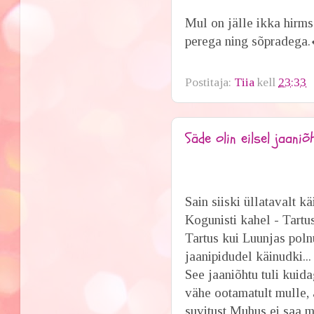
Mul on jälle ikka hirms
perega ning sõpradega
Postitaja:
Tiia
kell
23:33
Säde olin eilsel jaaniõ
Sain siiski üllatavalt kä
Kogunisti kahel - Tartu
Tartus kui Luunjas pol
jaanipidudel käinudki..
See jaaniõhtu tuli kuida
vähe ootamatult mulle, a
suvitust Muhus ei saa m