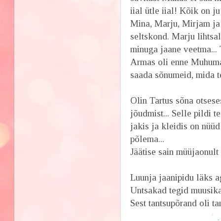
iial ütle iial! Kõik on 
Mina, Marju, Mirjam ja
seltskond. Marju lihtsal
minuga jaane veetma... 
Armas oli enne Muhumaa
saada sõnumeid, mida te
Olin Tartus sõna otsese
jõudmist... Selle pildi 
jakis ja kleidis on nüü
põlema...
Jäätise sain müüjaonult 
Luunja jaanipidu läks a
Untsakad tegid muusika
Sest tantsupõrand oli ta