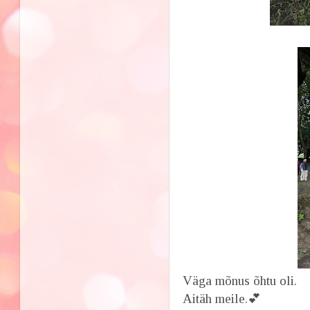
Väga mõnus õhtu oli.
Aitäh meile.💕