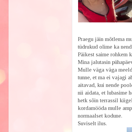
Praegu jäin mõtlema mui
tüdrukud olime ka nen
Päikest saime rohkem k
Mina jalutasin pühapäeva
Mulle väga väga meeldis
tunne, et ma ei vajagi a
aitavad, kui nende pool
nii aidata, et lubasime
hetk sõin terrassil kii
kordamööda mulle ampse
normaalset kodune.
Suviselt ilus.