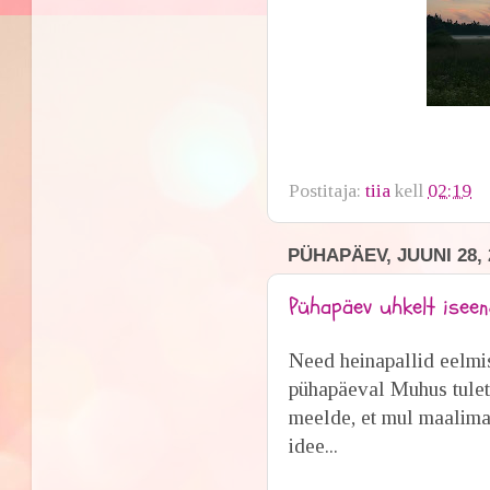
Postitaja:
tiia
kell
02:19
PÜHAPÄEV, JUUNI 28, 
Pühapäev uhkelt isee
Need heinapallid eelmi
pühapäeval Muhus tulet
meelde, et mul maalima
idee...