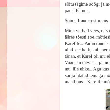
sõitu tegime söögi ja 
pausi Pärnus.
Sõime Rannarestoranis.
Mina varbad vees, mis 
ääres tõesti soe, mõtles
Karelile... Pärnu rannas
alati see hetk, kui naera
tänan, et Karel oli mu el
Vaatasin taevas... ja mõ
mu üle uhke... Aga kus 
sai jalutatud temaga möö
maailmas... Karelile mõe