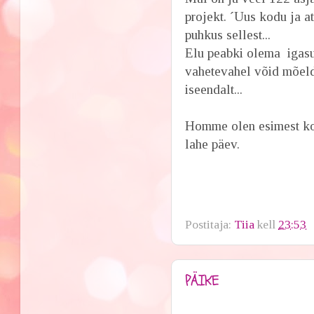
projekt. ´Uus kodu ja 
puhkus sellest...
Elu peabki olema igasugu
vahetevahel võid mõelda 
iseendalt...
Homme olen esimest kor
lahe päev.
Postitaja:
Tiia
kell
23:53
PÄIKE