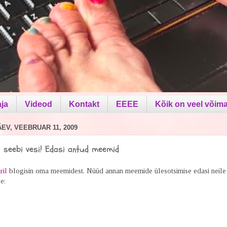
aja
Videod
Kontakt
EEEE
Kõik on veel võima
V, VEEBRUAR 11, 2009
i seebi vesi! Edasi antud meemid
ril
blogisin oma meemidest. Nüüd annan meemide ülesotsimise edasi neile
e: