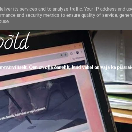
liver its services and to analyze traffic. Your IP address and u
rmance and security metrics to ensure quality of service, gene
buse.
põld
evärviliselt. Õnn on olla õnnelik, kuid vahel on vaja ka pisarai