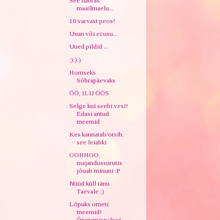
See habras
maailmaelu...
10 varvast peos!
Usun või ei usu...
Uued pildid ...
:):):)
Homseks
Sõbrapäevaks
ÖÖ, ILU ÖÖS
Selge kui seebi vesi!
Edasi antud
meemid
Kes kannatab/otsib,
see leiabki
OOHHOO,
majandussurutis
jõuab minuni :P
Nüüd küll tänu
Taevale :)
Lõpuks ometi
meemid!
Õpetamispalve!