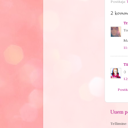
Postitaja:
2 komme
Tr
To
Ma
11
Ti
:)
12
Posti
Uuem po
Tellimine: