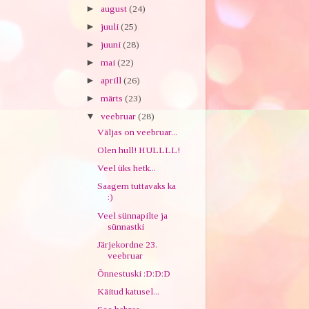
►
august
(24)
►
juuli
(25)
►
juuni
(28)
►
mai
(22)
►
aprill
(26)
►
märts
(23)
▼
veebruar
(28)
Väljas on veebruar...
Olen hull! HULLLL!
Veel üks hetk...
Saagem tuttavaks ka
:)
Veel sünnapilte ja
sünnastki
Järjekordne 23.
veebruar
Õnnestuski :D:D:D
Käitud katusel...