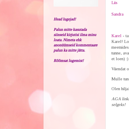
Liis
Sandra
Head lugejad!
Palun mitte kasutada
siinseid kirjutisi ilma minu
Karel
- ta
loata. Nimeta ehk
Karel! Loe
anonüümseid kommentaare
meemidesse
palun ka mitte jätta.
tunne, ava
et loen) :)
Rõõmsat lugemist!
Viiendat o
Mulle tun
Olen hilja
AGA linkim
selgeks!