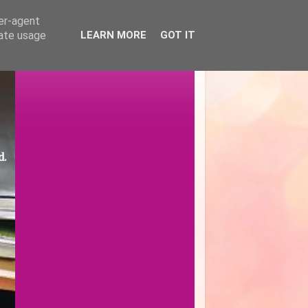
ser-agent
rate usage
LEARN MORE
GOT IT
d.