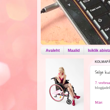
Avaleht
Maalid
Isiklik abist
KOLMAPÄE
Selge ku
7. veebrua
blogijadel
Märt