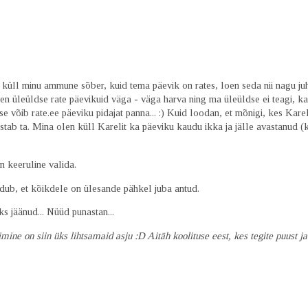
 küll minu ammune sõber, kuid tema päevik on rates, loen seda nii nagu juh
n üleüldse rate päevikuid väga - väga harva ning ma üleüldse ei teagi, kas
 võib rate.ee päeviku pidajat panna... :) Kuid loodan, et mõnigi, kes Kareli
stab ta. Mina olen küll Karelit ka päeviku kaudu ikka ja jälle avastanud (k
n keeruline valida.
dub, et kõikdele on ülesande pähkel juba antud.
ks jäänud... Nüüd punastan...
ine on siin üks lihtsamaid asju :D Aitäh koolituse eest, kes tegite puust j