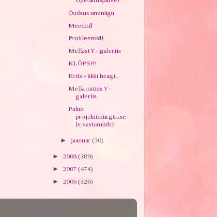
Õudsus unenägu
Meemid
Probleemid!
Mellast Y - galeriis
KLÕPS!!!
Kriis - äkki heagi...
Mella näitus Y -
galeriis
Palun
projektimürgituse
le vastumürki!
►
jaanuar
(30)
►
2008
(389)
►
2007
(474)
►
2006
(326)