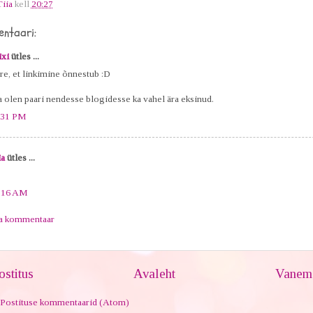
Tiia
kell
20:27
ntaari:
ixi
ütles ...
re, et linkimine õnnestub :D
 olen paari nendesse blogidesse ka vahel ära eksinud.
:31 PM
ia
ütles ...
:16 AM
ta kommentaar
stitus
Avaleht
Vanem 
Postituse kommentaarid (Atom)