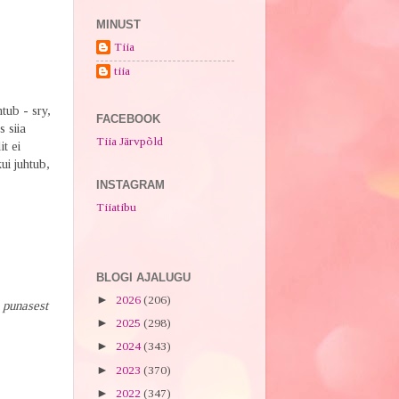
MINUST
Tiia
tiia
tub - sry,
FACEBOOK
 siia
Tiia Järvpõld
t ei
ui juhtub,
INSTAGRAM
Tiiatibu
BLOGI AJALUGU
►
2026
(206)
a punasest
►
2025
(298)
►
2024
(343)
►
2023
(370)
►
2022
(347)