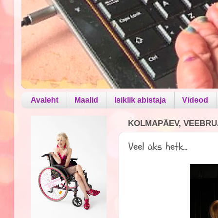
Avaleht
Maalid
Isiklik abistaja
Videod
KOLMAPÄEV, VEEBRUA
Veel üks hetk...