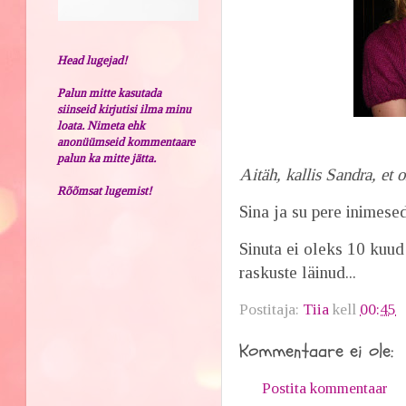
Head lugejad!
Palun mitte kasutada
siinseid kirjutisi ilma minu
loata. Nimeta ehk
anonüümseid kommentaare
palun ka mitte jätta.
Aitäh, kallis Sandra, et 
Rõõmsat lugemist!
Sina ja su pere inimese
Sinuta ei oleks 10 kuud 
raskuste läinud...
Postitaja:
Tiia
kell
00:45
Kommentaare ei ole:
Postita kommentaar