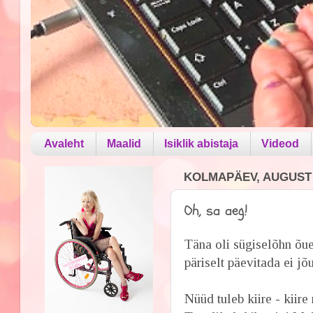
Avaleht
Maalid
Isiklik abistaja
Videod
KOLMAPÄEV, AUGUST 1
Oh, sa aeg!
Täna oli sügiselõhn õue
päriselt päevitada ei jõ
Nüüd tuleb kiire - kiire