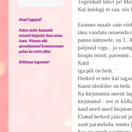
Tegelikult kihvt ju! Mu
Kui kuidagi ei saa, siis
Head lugejad!
Enamus maale sain viidu
Palun mitte kasutada
täna vaadata omaenda m
siinseid kirjutisi ilma minu
panna näitusele, on 3..
loata. Nimeta ehk
anonüümseid kommentaare
paljusid vigu... ja vast
palun ka mitte jätta.
hoopis teisiti, paremini..
Rõõmsat lugemist!
Kuid
iga pilt on hetk. '
Hetked ei tule iial taga
Kunst üleüldse on hetk.
Ka kirjutamisi uuesti l
kirjutanud - see ei kõlba
kuid need uued kirjutam
Elatud hetked jäävad ju 
saab parandada, muuta ja
See on ainult positiivne