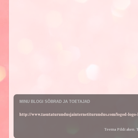
MINU BLOGI SÕBRAD JA TOETAJAD
http://www.tasutaturundusjainternetiturundus.com/logod-log
Teema Pildi aken. 