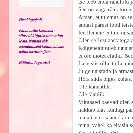
ise teeb enda rahulolu 
See on väga ränk töö i
Arvan, et tulemus on se
Head lugejad!
endast pärast tööd teis
Palun mitte kasutada
lendlemine ei tule niisa
siinseid kirjutisi ilma minu
Olen sellest aastatega 
loata. Nimeta ehk
anonüümseid kommentaare
Kõigepealt tuleb tunnist
palun ka mitte jätta.
ei ole mõtet elada... Se
Rõõmsat lugemist!
Lase siis olla, tulla, m
Julge unistada ja armas
Hoia süda õiges kohas.
Ole kannatlik.
Ole tänulik.
Viimased päevad olen se
hakkab taas kuidagi pa
mina ise ei saanud aru, 
mina, vahel ka eitasin s
See oli võlts. Vale.