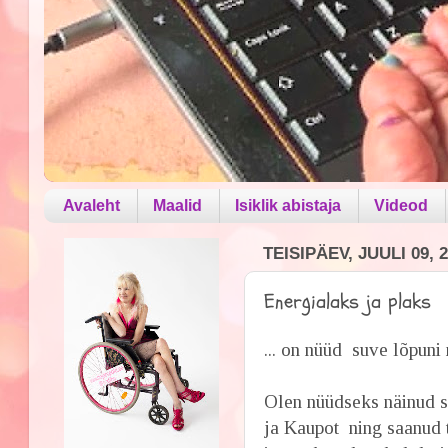
Avaleht
Maalid
Isiklik abistaja
Videod
TEISIPÄEV, JUULI 09, 
Energialaks ja plaks
... on nüüd suve lõpuni 
Olen nüüdseks näinud se
ja Kaupot ning saanud t