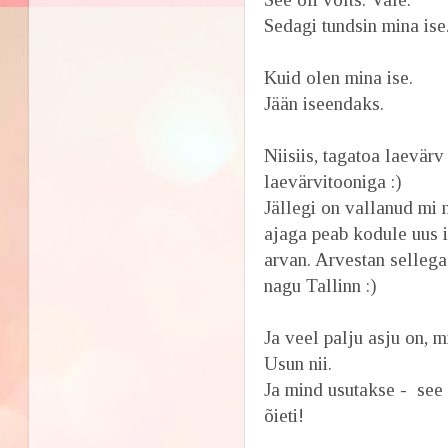
Sedagi tundsin mina ise
Kuid olen mina ise.
Jään iseendaks.
Niisiis, tagatoa laevär
laevärvitooniga :)
Jällegi on vallanud m
ajaga peab kodule uus 
arvan. Arvestan sellega
nagu Tallinn :)
Ja veel palju asju on, 
Usun nii.
Ja mind usutakse - see 
õieti!