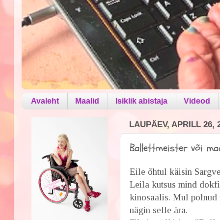
Avaleht
Maalid
Isiklik abistaja
Videod
LAUPÄEV, APRILL 26, 
Ballettmeister või maa
Eile õhtul käisin Sargv
Leila kutsus mind dokfi
kinosaalis. Mul polnud 
nägin selle ära.