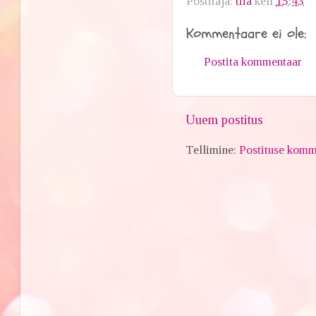
Postitaja:
tiia
kell
15:43
Kommentaare ei ole:
Postita kommentaar
Uuem postitus
Tellimine:
Postituse komm