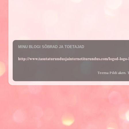
MINU BLOGI SÕBRAD JA TOETAJAD
http://www.tasutaturundusjainternetiturundus.com/logod-log
Teema Pildi aken. 