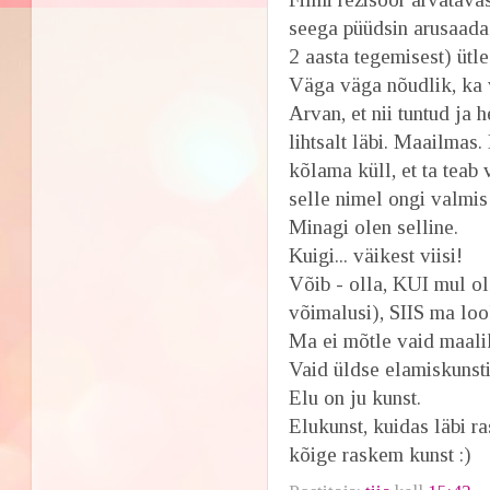
seega püüdsin arusaada
2 aasta tegemisest) ütl
Väga väga nõudlik, ka v
Arvan, et nii tuntud ja
lihtsalt läbi. Maailmas
kõlama küll, et ta teab
selle nimel ongi valmi
Minagi olen selline.
Kuigi... väikest viisi!
Võib - olla, KUI mul ol
võimalusi), SIIS ma lo
Ma ei mõtle vaid maalik
Vaid üldse elamiskunsti
Elu on ju kunst.
Elukunst, kuidas läbi r
kõige raskem kunst :)