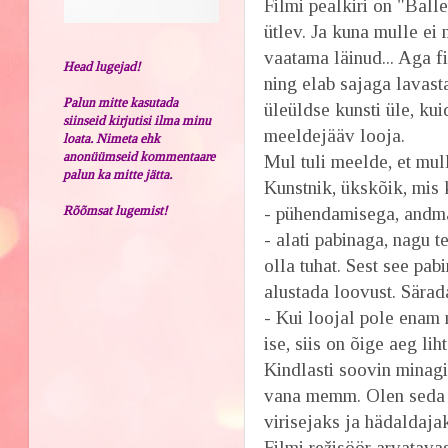
Filmi pealkiri on "Balle
ütlev. Ja kuna mulle ei 
vaatama läinud... Aga 
Head lugejad!
ning elab sajaga lavast
Palun mitte kasutada
üleüldse kunsti üle, ku
siinseid kirjutisi ilma minu
meeldejääv looja.
loata. Nimeta ehk
anonüümseid kommentaare
Mul tuli meelde, et mul
palun ka mitte jätta.
Kunstnik, ükskõik, mis 
Rõõmsat lugemist!
- pühendamisega, andm
- alati pabinaga, nagu 
olla tuhat. Sest see pab
alustada loovust. Särada
- Kui loojal pole enam 
ise, siis on õige aeg li
Kindlasti soovin minagi
vana memm. Olen seda v
virisejaks ja hädaldajak
Filmi režisöör arvatava