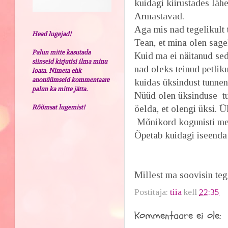
kuidagi kiirustades lä
Armastavad.
Aga mis nad tegelikult 
Head lugejad!
Tean, et mina olen sagel
Palun mitte kasutada
Kuid ma ei näitanud sed
siinseid kirjutisi ilma minu
nad oleks teinud petlik
loata. Nimeta ehk
anonüümseid kommentaare
kuidas üksindust tunnen.
palun ka mitte jätta.
Nüüd olen üksinduse tu
Rõõmsat lugemist!
öelda, et olengi üksi. 
Mõnikord kogunisti me
Õpetab kuidagi iseenda
Millest ma soovisin tege
Postitaja:
tiia
kell
22:35
Kommentaare ei ole: