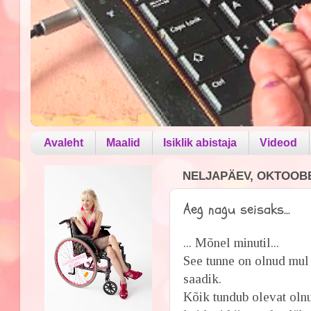
Avaleht
Maalid
Isiklik abistaja
Videod
NELJAPÄEV, OKTOOBE
Aeg nagu seisaks...
... Mõnel minutil...
See tunne on olnud mul al
saadik.
Kõik tundub olevat olnu