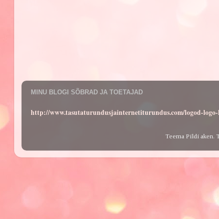
MINU BLOGI SÕBRAD JA TOETAJAD
http://www.tasutaturundusjainternetiturundus.com/logod-log
Teema Pildi aken. 