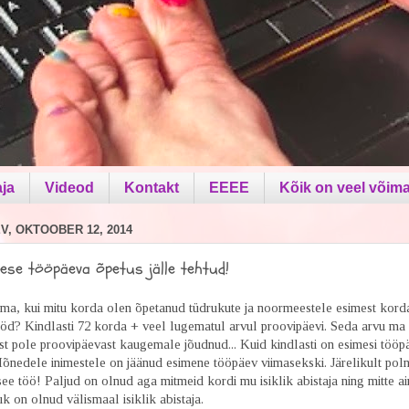
aja
Videod
Kontakt
EEEE
Kõik on veel võima
, OKTOOBER 12, 2014
ese tööpäeva õpetus jälle tehtud!
ema, kui mitu korda olen õpetanud tüdrukute ja noormeestele esimest korda
ööd? Kindlasti 72 korda + veel lugematul arvul proovipäevi. Seda arvu ma e
st pole proovipäevast kaugemale jõudnud... Kuid kindlasti on esimesi tööp
Mõnedele inimestele on jäänud esimene tööpäev viimasekski. Järelikult pol
see töö! Paljud on olnud aga mitmeid kordi mu isiklik abistaja ning mitte a
k on olnud välismaal isiklik abistaja.