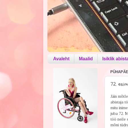
Avaleht
Maalid
Isiklik abist
PÜHAPÄEV
72. esim
Jäin mõtl
abistaja t
mitu inime
juba 72. 
töö neile 
mõni tüdru