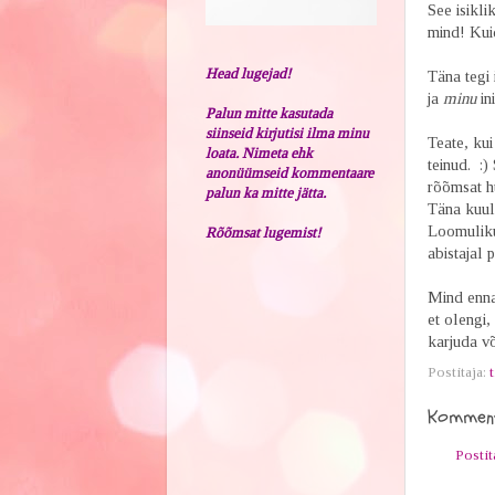
See isikli
mind! Kuid
Head lugejad!
Täna tegi 
ja
minu
in
Palun mitte kasutada
siinseid kirjutisi ilma minu
Teate, kui
loata. Nimeta ehk
teinud. :)
anonüümseid kommentaare
rõõmsat h
palun ka mitte jätta.
Täna kuuls
Loomulikul
Rõõmsat lugemist!
abistajal 
Mind ennas
et olengi,
karjuda võ
Postitaja:
t
Komment
Posti