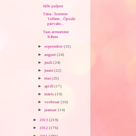
Jälle paljust
Täna - homme
Tallinn... Õpside
päevaks...
Taas armumine
Kihnu
►
september
(15)
►
august
(24)
►
juuli
(24)
►
juuni
(22)
►
mai
(25)
►
aprill
(17)
►
märts
(19)
►
veebruar
(16)
►
jaanuar
(14)
►
2013
(219)
►
2012
(176)
►
2011
(286)