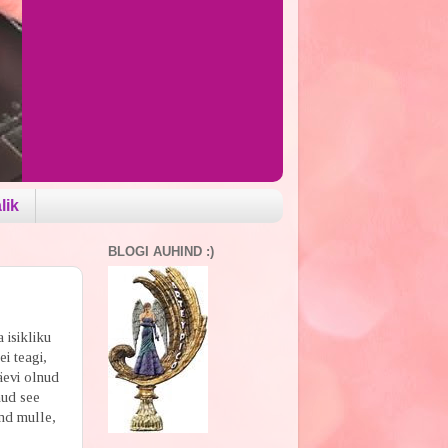
lik
BLOGI AUHIND :)
 isikliku
i teagi,
äevi olnud
nud see
ind mulle,