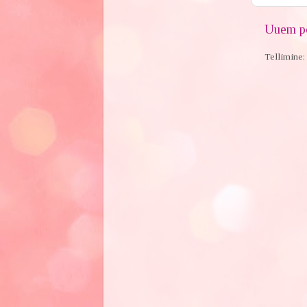
Uuem po
Tellimine: