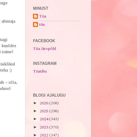
skuge
MINUST
Tiia
 abistaja
tiia
unagi
FACEBOOK
t kuuldes
Tiia Järvpõld
i toime!
INSTAGRAM
isiklikul
teha :)
Tiiatibu
ib - olla,
adusel
BLOGI AJALUGU
►
2026
(208)
►
2025
(298)
►
2024
(343)
►
2023
(370)
►
2022
(347)