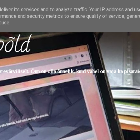
liver its services and to analyze traffic. Your IP address and u
rmance and security metrics to ensure quality of service, gene
buse.
põld
evärviliselt. Õnn on olla õnnelik, kuid vahel on vaja ka pisarai