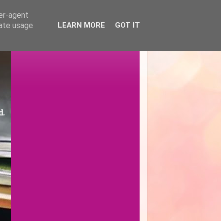
ser-agent
rate usage
LEARN MORE
GOT IT
d.