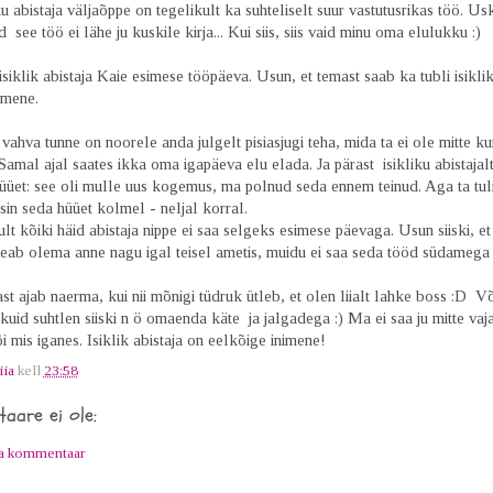
ku abistaja väljaõppe on tegelikult ka suhteliselt suur vastutusrikas töö. U
 see töö ei lähe ju kuskile kirja... Kui siis, siis vaid minu oma elulukku :)
isiklik abistaja Kaie esimese tööpäeva. Usun, et temast saab ka tubli isiklik
imene.
 vahva tunne on noorele anda julgelt pisiasjugi teha, mida ta ei ole mitte k
 Samal ajal saates ikka oma igapäeva elu elada. Ja pärast isikliku abistajal
üüet: see oli mulle uus kogemus, ma polnud seda ennem teinud. Aga ta tul
in seda hüüet kolmel - neljal korral.
t kõiki häid abistaja nippe ei saa selgeks esimese päevaga. Usun siiski, et 
peab olema anne nagu igal teisel ametis, muidu ei saa seda tööd südamega 
t ajab naerma, kui nii mõnigi tüdruk ütleb, et olen liialt lahke boss :D Võ
 kuid suhtlen siiski n ö omaenda käte ja jalgadega :) Ma ei saa ju mitte vaj
i mis iganes. Isiklik abistaja on eelkõige inimene!
iia
kell
23:58
aare ei ole:
ta kommentaar