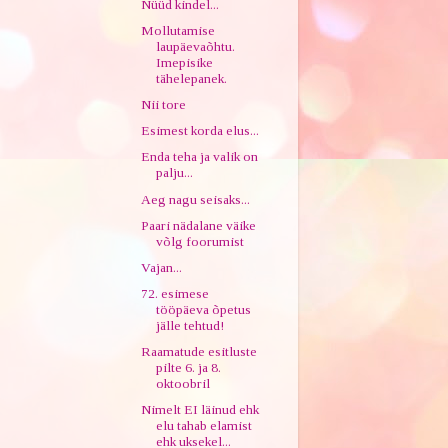
Nüüd kindel...
Mollutamise
laupäevaõhtu.
Imepisike
tähelepanek.
Nii tore
Esimest korda elus...
Enda teha ja valik on
palju...
Aeg nagu seisaks...
Paari nädalane väike
võlg foorumist
Vajan...
72. esimese
tööpäeva õpetus
jälle tehtud!
Raamatude esitluste
pilte 6. ja 8.
oktoobril
Nimelt EI läinud ehk
elu tahab elamist
ehk uksekel...