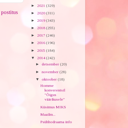
►
2021
(329)
postitus
►
2020
(311)
►
2019
(343)
►
2018
(255)
►
2017
(246)
►
2016
(196)
►
2015
(184)
▼
2014
(242)
►
detsember
(20)
►
november
(28)
▼
oktoober
(18)
Homme
konverentsil
"Õigus
väärikusele"
Küsimus MIKS
Maailm...
Psühhodraama info