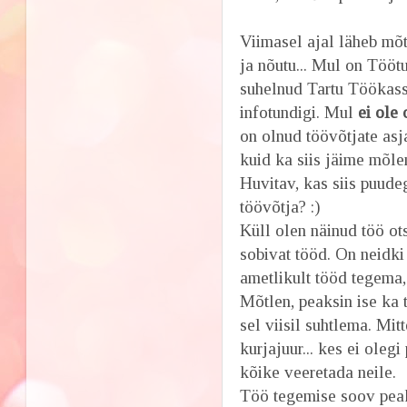
Viimasel ajal läheb mõ
ja nõutu... Mul on Tööt
suhelnud Tartu Töökass
infotundigi. Mul
ei ole
on olnud töövõtjate asj
kuid ka siis jäime mõle
Huvitav, kas siis puud
töövõtja? :)
Küll olen näinud töö ots
sobivat tööd. On neidki
ametlikult tööd tegema, 
Mõtlen, peaksin ise ka
sel viisil suhtlema. Mi
kurjajuur... kes ei oleg
kõike veeretada neile.
Töö tegemise soov peak