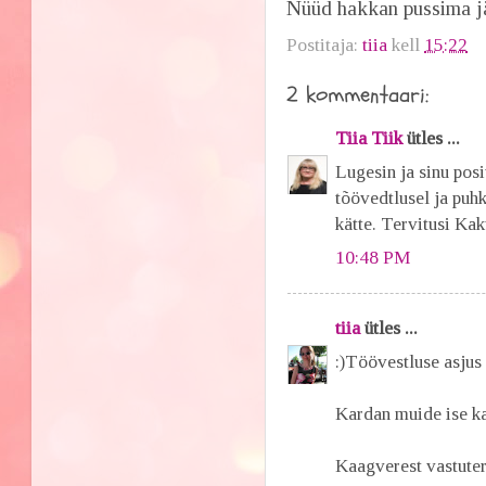
Nüüd hakkan pussima jär
Postitaja:
tiia
kell
15:22
2 kommentaari:
Tiia Tiik
ütles ...
Lugesin ja sinu posi
tõövedtlusel ja puh
kätte. Tervitusi Ka
10:48 PM
tiia
ütles ...
:)Töövestluse asjus 
Kardan muide ise ka 
Kaagverest vastute