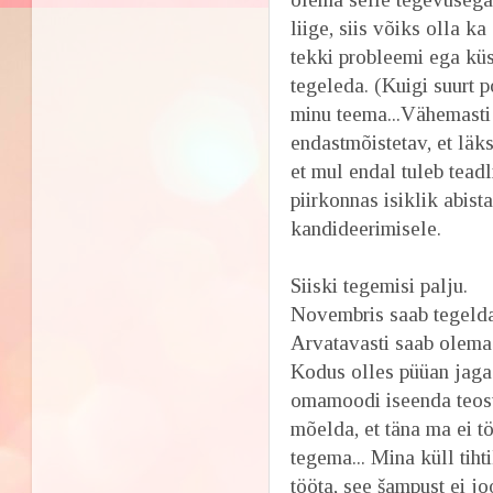
liige, siis võiks olla ka
tekki probleemi ega küs
tegeleda. (Kuigi suurt p
minu teema...Vähemasti s
endastmõistetav, et läksi
et mul endal tuleb teadl
piirkonnas isiklik abis
kandideerimisele.
Siiski tegemisi palju.
Novembris saab tegeld
Arvatavasti saab olema 
Kodus olles püüan jaga
omamoodi iseenda teost
mõelda, et täna ma ei tö
tegema... Mina küll tih
tööta, see šampust ei jo