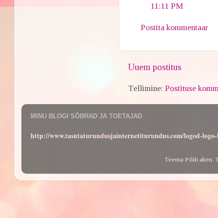
11:11 PM
Postita kommentaar
Uuem postitus
Tellimine:
Postituse komm
MINU BLOGI SÕBRAD JA TOETAJAD
http://www.tasutaturundusjainternetiturundus.com/logod-log
Teema Pildi aken. 