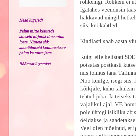
rohkemgi. Rohkem ei üt
Igatahes veendusin taas,
hakkavad mingil hetkel
Head lugejad!
siis, kui kahtled...
Palun mitte kasutada
siinseid kirjutisi ilma minu
Kindlasti saab aasta vi
loata. Nimeta ehk
anonüümseid kommentaare
palun ka mitte jätta.
Kuigi eile helistati SD
Rõõmsat lugemist!
potsatas postkasti kuts
mis toimus täna Tallinn
Noo kuulge, isegi siis,
kõikjale, kuhu tahaksin
tehtud juba. Ja teiseks 
vajalikul ajal. VB hom
pole ühtegi isikliku abi
öeldakse ja saadetakse 
Veel olen mõelnud, et i
olema selle tegevusega 