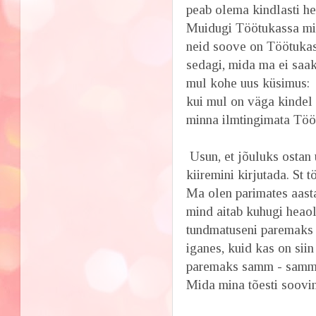
peab olema kindlasti he
Muidugi Töötukassa minn
neid soove on Töötukas
sedagi, mida ma ei saaks 
mul kohe uus küsimus:
kui mul on väga kindel 
minna ilmtingimata Töö
Usun, et jõuluks ostan 
kiiremini kirjutada. St t
Ma olen parimates aast
mind aitab kuhugi heaol
tundmatuseni paremaks 
iganes, kuid kas on sii
paremaks samm - sammu
Mida mina tõesti soovi