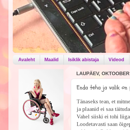
Avaleht
Maalid
Isiklik abistaja
Videod
LAUPÄEV, OKTOOBER 1
Enda teha ja valik on p
Tänaseks tean, et mitme
ja plaanid ei saa täitud
Vahel siiski ei tohi liig
Loodetavasti saan õigep