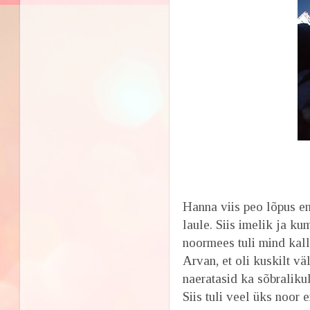
Naeratas
Hanna viis peo lõpus en
laule. Siis imelik ja k
noormees tuli mind kall
Arvan, et oli kuskilt vä
naeratasid ka sõbraliku
Siis tuli veel üks noor