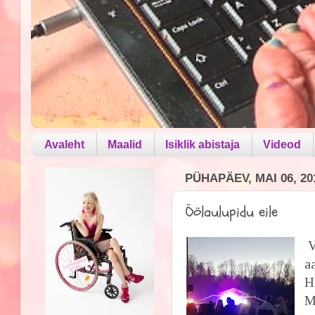
Avaleht
Maalid
Isiklik abistaja
Videod
PÜHAPÄEV, MAI 06, 20
Öölaulupidu eile
V
a
H
M