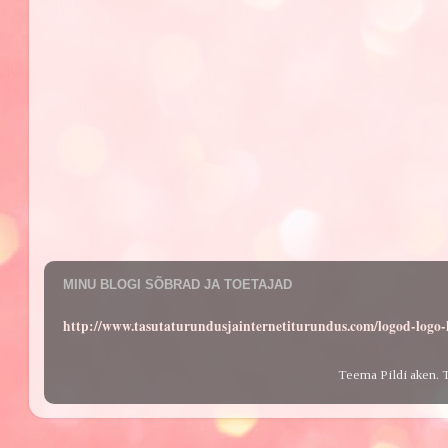
MINU BLOGI SÕBRAD JA TOETAJAD
http://www.tasutaturundusjainternetiturundus.com/logod-log
Teema Pildi aken. 