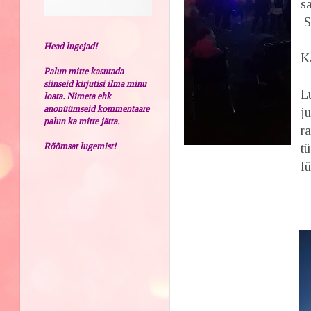
s
S
Head lugejad!
K
Palun mitte kasutada
siinseid kirjutisi ilma minu
L
loata. Nimeta ehk
anonüümseid kommentaare
j
palun ka mitte jätta.
r
Rõõmsat lugemist!
t
l