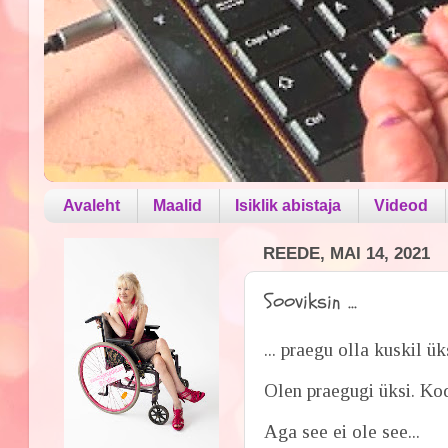
Avaleht
Maalid
Isiklik abistaja
Videod
REEDE, MAI 14, 2021
Sooviksin ...
... praegu olla kuskil üks
Olen praegugi üksi. Ko
Aga see ei ole see...