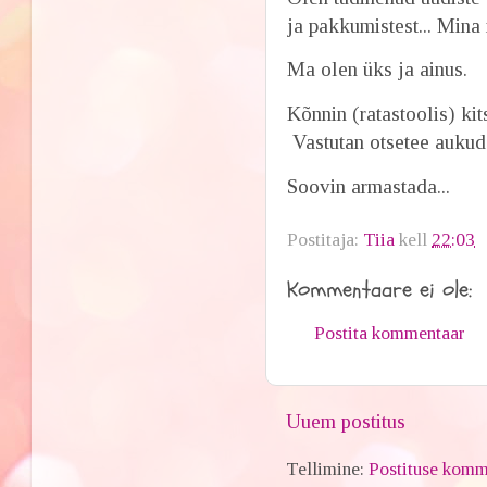
ja pakkumistest... Mina
Ma olen üks ja ainus.
Kõnnin (ratastoolis) kits
Vastutan otsetee aukude
Soovin armastada...
Postitaja:
Tiia
kell
22:03
Kommentaare ei ole:
Postita kommentaar
Uuem postitus
Tellimine:
Postituse komm