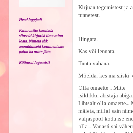
Kirjuan tegemistest ja a
tunnetest.
Head lugejad!
Palun mitte kasutada
siinseid kirjutisi ilma minu
Hingata.
loata. Nimeta ehk
anonüümseid kommentaare
Kas või lennata.
palun ka mitte jätta.
Rõõmsat lugemist!
Tunta vabana.
Mõelda, kes ma siiski o
Olla omaette... Mitte
isiklikku abistaja abiga.
Lihtsalt olla omaette...
mäleta, millal sain nii
väljaspool kodu ise en
olla... Vanasti sai vähe