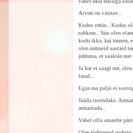
vahel üksi bussiga sõid
Arvuti on väsitav...
Kodus rutiin... Kodus ol
rohkem... Siin olen elan
kodu ikka, kui tunnen, 
olen mitmeid aastaid tu
juhtuma, et saaksin uue
Ja kui ei saagi uut, olen
laual...
Egas ma palju ei soovi
Jääda iseendaks. Armas
armastada...
Vahel olla omaette päris
Olen tüdinenud uudiste v