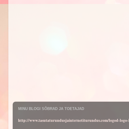
MINU BLOGI SÕBRAD JA TOETAJAD
http://www.tasutaturundusjainternetiturundus.com/logod-log