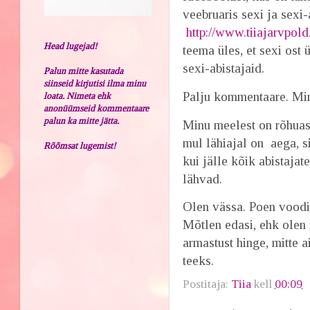
veebruaris sexi ja sexi
http://www.tiiajarvpold
Head lugejad!
teema üles, et sexi ost
sexi-abistajaid.
Palun mitte kasutada
siinseid kirjutisi ilma minu
Palju kommentaare. Mina
loata. Nimeta ehk
anonüümseid kommentaare
palun ka mitte jätta.
Minu meelest on rõhuase
mul lähiajal on aega, s
Rõõmsat lugemist!
kui jälle kõik abistaja
lähvad.
Olen vässa. Poen vood
Mõtlen edasi, ehk olen 
armastust hinge, mitte a
teeks.
Postitaja:
Tiia
kell
00:09