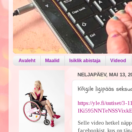
Avaleht
Maalid
Isiklik abistaja
Videod
NELJAPÄEV, MAI 13, 2
Kõigile ligipääs seksu
https://yle.fi/uutiset
lKi595NNTeNSSVixk
Selle video hetkel näpp
facebookist, kus on tän