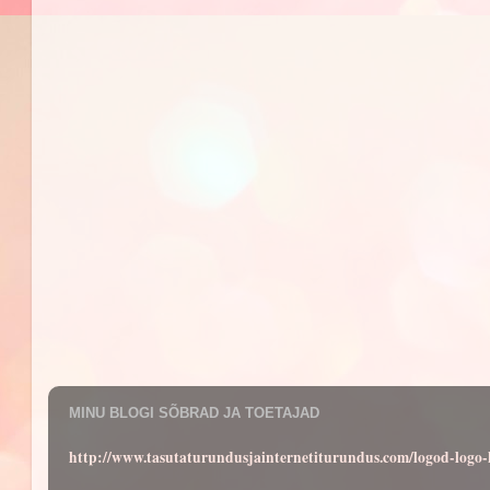
MINU BLOGI SÕBRAD JA TOETAJAD
http://www.tasutaturundusjainternetiturundus.com/logod-log