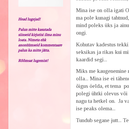
Mina ise on olla igati 
ma pole kunagi tahtnud, 
Head lugejad!
mind poleks üks ja ainus
Palun mitte kasutada
ongi.
siinseid kirjutisi ilma minu
loata. Nimeta ehk
Kohutav kadestus tekkik
anonüümseid kommentaare
palun ka mitte jätta.
seksikas ja rikas kui m
kaardid segi...
Rõõmsat lugemist!
Miks me kaugenemine mi
olla... Mina ise ei tähe
õigus öelda, et tema pol
polegi ühtki olevus või
nagu ta hetkel on. Ja va
ise peaks olema...
Tundub segane jutt... Te