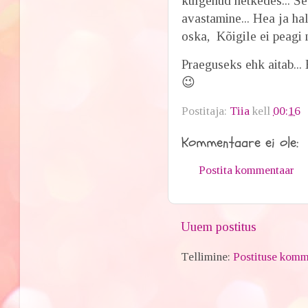
kulgenud hetkedes... Ś
avastamine... Hea ja hal
oska, Kõigile ei peagi 
Praeguseks ehk aitab... 
😉
Postitaja:
Tiia
kell
00:16
Kommentaare ei ole:
Postita kommentaar
Uuem postitus
Tellimine:
Postituse komm