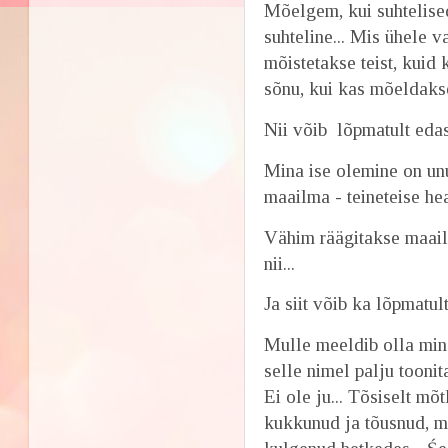
Mõelgem, kui suhtelise
suhteline... Mis ühele va
mõistetakse teist, kuid
sõnu, kui kas mõeldaks
Nii võib lõpmatult eda
Mina ise olemine on unu
maailma - teineteise he
Vähim räägitakse maail
nii...
Ja siit võib ka lõpmatul
Mulle meeldib olla mina
selle nimel palju toonit
Ei ole ju... Tõsiselt mõ
kukkunud ja tõusnud, m