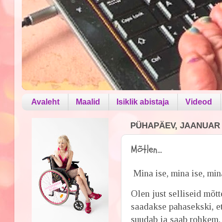
Avaleht
Maalid
Isiklik abistaja
Videod
PÜHAPÄEV, JAANUAR 2
Mõtlen...
Mina ise, mina ise, mina
Olen just selliseid mõt
saadakse pahasekski, et
suudab ja saab rohkem, 