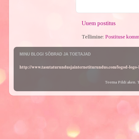
Uuem postitus
Tellimine:
Postituse komm
MINU BLOGI SÕBRAD JA TOETAJAD
http://www.tasutaturundusjainternetiturundus.com/logod-log
Teema Pildi aken. 