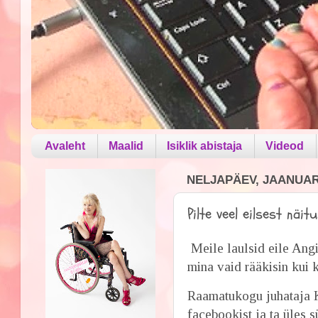
Avaleht
Maalid
Isiklik abistaja
Videod
NELJAPÄEV, JAANUAR 
Pilte veel eilsest näit
Meile laulsid eile Angi
mina vaid rääkisin kui 
Raamatukogu juhataja K
facebookist ja ta üles 