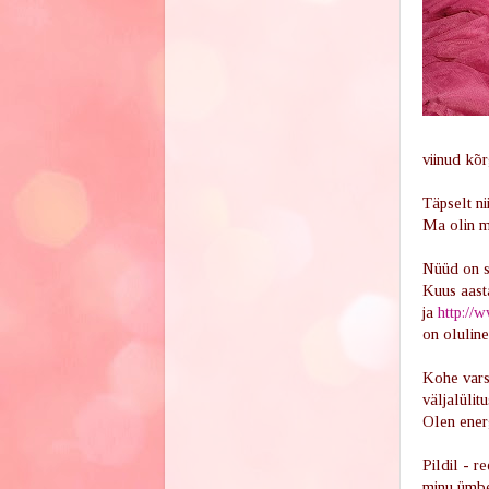
viinud kõr
Täpselt ni
Ma olin m
Nüüd on se
Kuus aast
ja
http://
on olulin
Kohe varst
väljalülit
Olen energ
Pildil - r
minu ümber