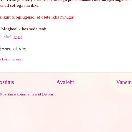
junud sellega ma ikka...
likult blogilugejad, et olete ikka minuga!
blogiteel - kes seda teab...
Tiia
kell
16:53
aare ei ole:
ta kommentaar
stitus
Avaleht
Vanem 
Postituse kommentaarid (Atom)