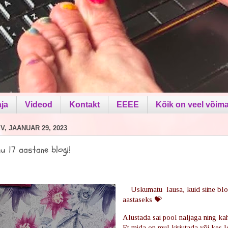
aja
Videod
Kontakt
EEEE
Kõik on veel võima
, JAANUAR 29, 2023
u 17 aastane blogi!
Uskumatu lausa, kuid siine bl
aastaseks 💝
Alustada sai pool naljaga ning kah
Et mida on mul kirjutada või kes 