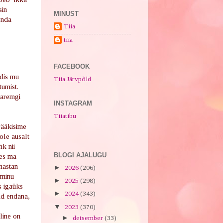
sin
MINUST
enda
Tiia
tiia
FACEBOOK
idis mu
Tiia Järvpõld
tumist.
 varemgi
INSTAGRAM
Tiiatibu
rääkisime
 ole ausalt
hk nii
BLOGI AJALUGU
kes ma
mastan
►
2026
(206)
 minu
►
2025
(298)
s igaüks
►
2024
(343)
nd endana,
▼
2023
(370)
uline on
►
detsember
(33)