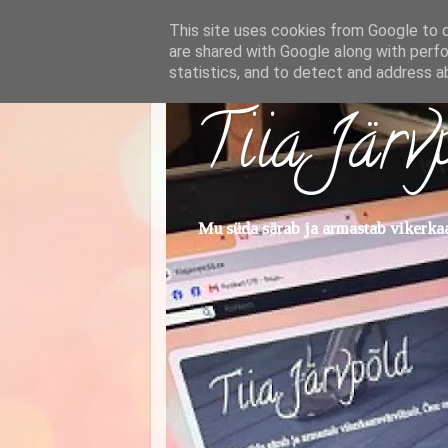
This site uses cookies from Google to de
are shared with Google along with perfo
statistics, and to detect and address a
Tiia Järv
Mu süda särab ja armastab vikerkaar