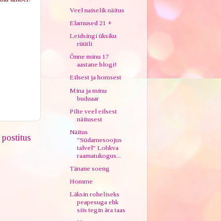
Veel naiselik näitus
Elamused 21 +
Leidsingi üksiku
rüütli
Õnne minu 17
aastane blogi!
Eilsest ja homsest
Mina ja minu
buduaar
Pilte veel eilsest
näitusest
Näitus
postitus
"Südamesoojus
talvel" Lohkva
raamatukogus...
Tänane soeng
Homme
Läksin roheliseks
peapesuga ehk
siis tegin ära taas