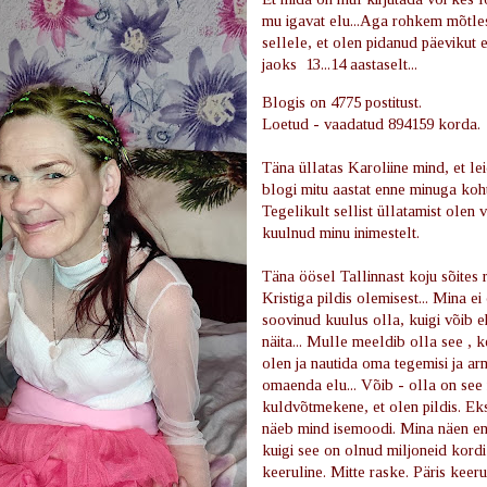
mu igavat elu...Aga rohkem mõtle
sellele, et olen pidanud päevikut 
jaoks
13...14 aastaselt...
Blogis on 4775 postitust.
Loetud - vaadatud 894159 korda.
Täna üllatas Karoliine mind, et le
blogi mitu aastat enne minuga koh
Tegelikult sellist üllatamist olen
kuulnud minu inimestelt.
Täna öösel Tallinnast koju sõites 
Kristiga pildis olemisest... Mina ei
soovinud kuulus olla, kuigi võib e
näita... Mulle meeldib olla see , 
olen ja nautida oma tegemisi ja ar
omaenda elu... Võib - olla on see
kuldvõtmekene, et olen pildis. Ek
näeb mind isemoodi. Mina näen e
kuigi see on olnud miljoneid kordi
keeruline. Mitte raske. Päris keer