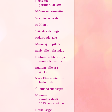
Hakkasin
pätitüdrukuks!!!
Mõnusasti omaette
Vee jänese aasta
Mõtlen...
Täiesti vale nuga
Pidu reede auks
Muinasjutu pildis...
Saab jälle helistada...
Näituste kohtadest ja
kunstielamustest
Suutsin jälle ära
teha...
Kass Pätu kontrollis
laulutundi
Üllatused riidekapis
Nunnana
esmakordselt
2023. aastal väljas
Hetkel ärge