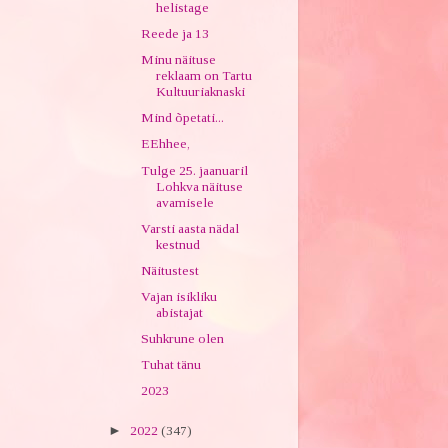
helistage
Reede ja 13
Minu näituse
reklaam on Tartu
Kultuuriaknaski
Mind õpetati...
EEhhee,
Tulge 25. jaanuaril
Lohkva näituse
avamisele
Varsti aasta nädal
kestnud
Näitustest
Vajan isikliku
abistajat
Suhkrune olen
Tuhat tänu
2023
►
2022
(347)