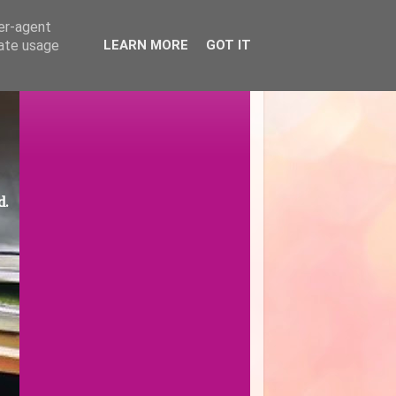
ser-agent
rate usage
LEARN MORE
GOT IT
d.