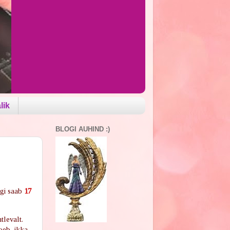
lik
BLOGI AUHIND :)
ogi saab
17
tlevalt.
loeb ikka