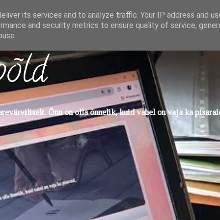
liver its services and to analyze traffic. Your IP address and u
rmance and security metrics to ensure quality of service, gene
buse.
põld
evärviliselt. Õnn on olla õnnelik, kuid vahel on vaja ka pisarai