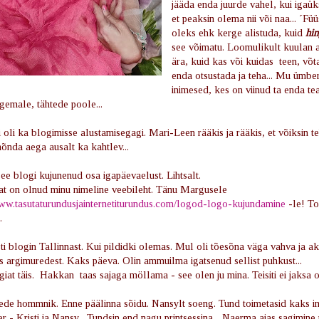
jääda enda juurde vahel, kui igaük
et peaksin olema nii või naa... ´Füüs
oleks ehk kerge alistuda, kuid
hin
see võimatu. Loomulikult kuulan
ära, kuid kas või kuidas
teen, võta
enda otsustada ja teha... Mu ümbe
inimesed, kes on viinud ta enda t
gemale, tähtede poole...
i oli ka blogimisse alustamisegagi. Mari-Leen rääkis ja rääkis, et võiksin te
õnda aega ausalt ka kahtlev...
e blogi kujunenud osa igapäevaelust. Lihtsalt.
at on olnud minu nimeline veebileht. Tänu Margusele
www.tasutaturundusjainternetiturundus.com/logod-logo-kujundamine
-le! To
e.
i blogin Tallinnast. Kui pildidki olemas. Mul oli tõesõna väga vahva ja ak
us argimuredest. Kaks päeva. Olin ammuilma igatsenud sellist puhkust...
iat täis. Hakkan taas sajaga möllama - see olen ju mina. Teisiti ei jaksa 
eede hommnik. Enne päälinna sõidu. Nansylt soeng. Tund toimetasid kaks i
 - Kristi ja Nansy . Tundsin end nagu printsessina... Naerma ajas sagimine