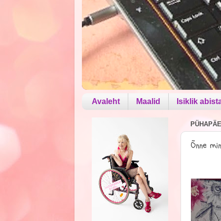
Avaleht
Maalid
Isiklik abist
PÜHAPÄEV
Õnne min