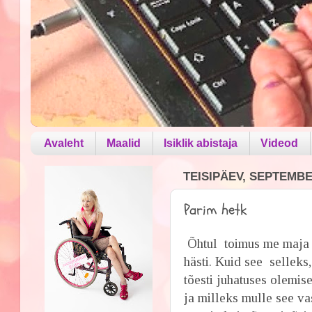
Avaleht
Maalid
Isiklik abistaja
Videod
TEISIPÄEV, SEPTEMBER
Parim hetk
Õhtul toimus me maja r
hästi. Kuid see selleks
tõesti juhatuses olemis
ja milleks mulle see vas