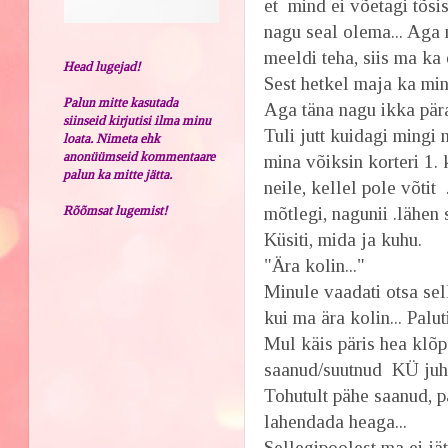
et mind ei võetagi tõsis
nagu seal olema... Aga 
meeldi teha, siis ma ka
Head lugejad!
Sest hetkel maja ka mi
Palun mitte kasutada
Aga täna nagu ikka pär
siinseid kirjutisi ilma minu
Tuli jutt kuidagi mingi
loata. Nimeta ehk
anonüümseid kommentaare
mina võiksin korteri 1. 
palun ka mitte jätta.
neile, kellel pole võtit 
Rõõmsat lugemist!
mõtlegi, nagunii .lähen s
Küsiti, mida ja kuhu.
"Ära kolin..."
Minule vaadati otsa sel
kui ma ära kolin... Palu
Mul käis päris hea klõps
saanud/suutnud KÜ juha
Tohutult pähe saanud, p
lahendada heaga...
Sellegipoolest ma ei jä