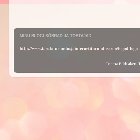
MINU BLOGI SÕBRAD JA TOETAJAD
http://www.tasutaturundusjainternetiturundus.com/logod-log
Teema Pildi aken. 