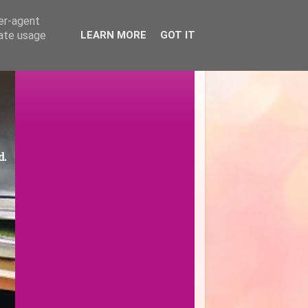
ser-agent
rate usage
LEARN MORE
GOT IT
d.