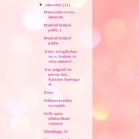
▼
oktoober
(21)
Minu teine roosa
limusiin
Madridi hetked
pildis 2
Madridi hetked
pildis
Käies söögikohas
wc-s, leidsin, et
olen näitusel
Kas jalgpall on
parem, kui...
Käisime Santiago
B...
Riias
Puhkuseavaldus
iseendale
Selle aasta
üllatuslikum
vastutus
Händikäpp 30