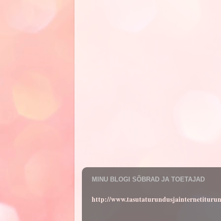
MINU BLOGI SÕBRAD JA TOETAJAD
http://www.tasutaturundusjainternetituru