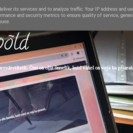
liver its services and to analyze traffic. Your IP address and u
rmance and security metrics to ensure quality of service, gene
buse.
põld
evärviliselt. Õnn on olla õnnelik, kuid vahel on vaja ka pisarai