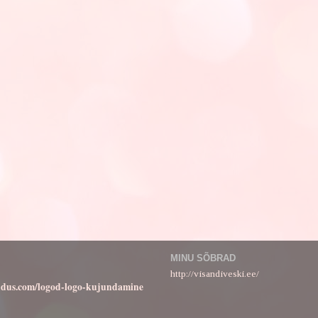
MINU SÕBRAD
http://visandiveski.ee/
ndus.com/logod-logo-kujundamine