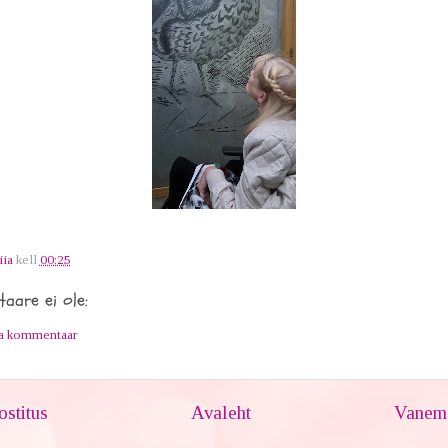
iia
kell
00:25
aare ei ole:
ta kommentaar
stitus
Avaleht
Vanem 