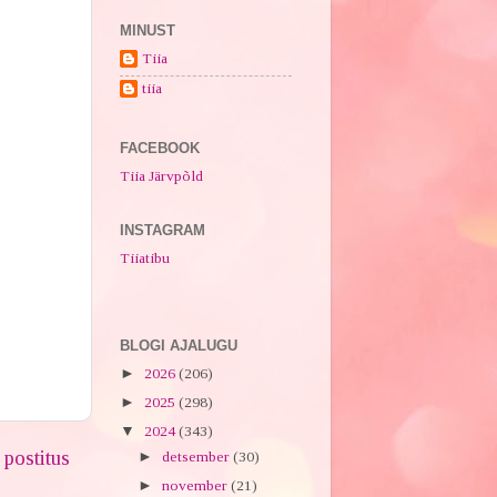
MINUST
Tiia
tiia
FACEBOOK
Tiia Järvpõld
INSTAGRAM
Tiiatibu
BLOGI AJALUGU
►
2026
(206)
►
2025
(298)
▼
2024
(343)
postitus
►
detsember
(30)
►
november
(21)