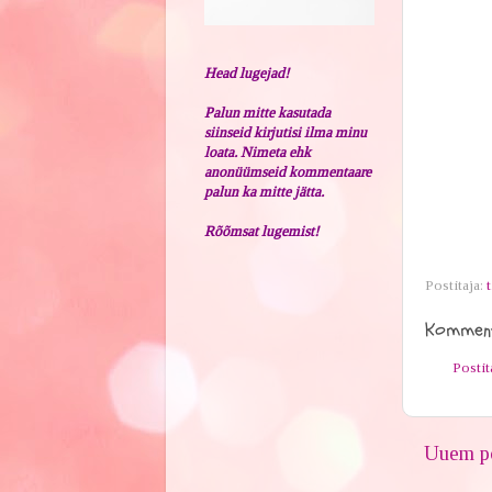
Head lugejad!
Palun mitte kasutada
siinseid kirjutisi ilma minu
loata. Nimeta ehk
anonüümseid kommentaare
palun ka mitte jätta.
Rõõmsat lugemist!
Postitaja:
t
Komment
Posti
Uuem po