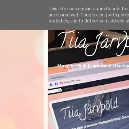
This site uses cookies from Google to de
are shared with Google along with perfo
statistics, and to detect and address a
Tiia Järv
Mu süda särab ja armastab vikerkaar