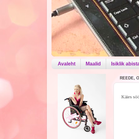
Avaleht
Maalid
Isiklik abist
REEDE, O
Käies söö