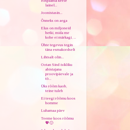
Hispaania keele
lainel...
Joonistasin...
Õnneks on aega
Elus on miljoneid
hetki, mida me
kohe ei märkagi, ...
Ühte tegevus tegin
täna esmakordselt
Lihtsalt olin...
Ootan Sind isikliku
abistajana
proovipäevale ja
tö...
Üks rõõm kaob,
teine tuleb
Ei teegi rõõmu koos
homme
Luhamaa päev
Teeme koos rõõmu
💖🙂