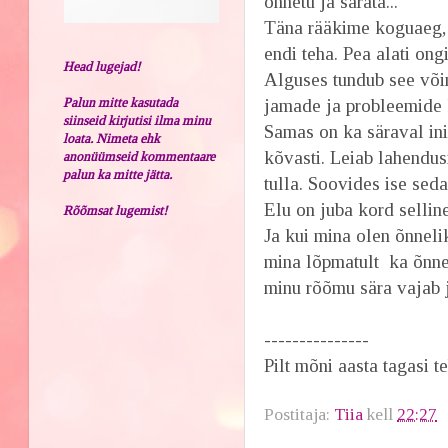
õnnetu ja särata...
Täna rääkime koguaeg, 
endi teha. Pea alati ong
Head lugejad!
Alguses tundub see või
Palun mitte kasutada
jamade ja probleemide 
siinseid kirjutisi ilma minu
Samas on ka säraval ini
loata. Nimeta ehk
kõvasti. Leiab lahendus
anonüümseid kommentaare
palun ka mitte jätta.
tulla. Soovides ise sed
Elu on juba kord selline
Rõõmsat lugemist!
Ja kui mina olen õnnelik
mina lõpmatult ka õnnet
minu rõõmu sära vajab j
---------------
Pilt mõni aasta tagasi t
Postitaja:
Tiia
kell
22:27