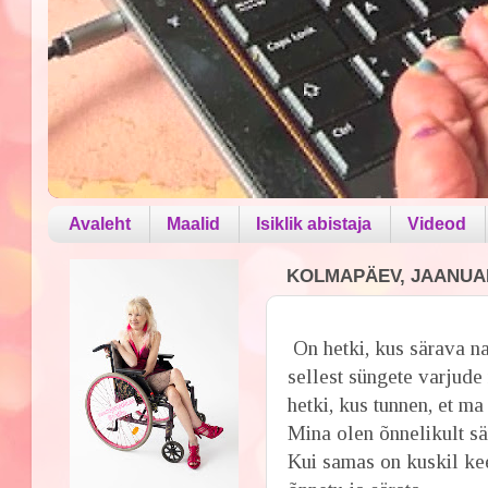
Avaleht
Maalid
Isiklik abistaja
Videod
KOLMAPÄEV, JAANUAR
On hetki, kus särava n
sellest süngete varjud
hetki, kus tunnen, et ma
Mina olen õnnelikult sär
Kui samas on kuskil kee