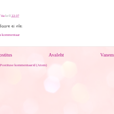
Tiia
kell
22:37
aare ei ole:
ta kommentaar
stitus
Avaleht
Vanem 
Postituse kommentaarid (Atom)