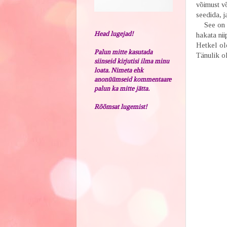
võimust võ
seedida, j
See on ke
Head lugejad!
hakata ni
Hetkel ole
Palun mitte kasutada
Tänulik o
siinseid kirjutisi ilma minu
loata. Nimeta ehk
anonüümseid kommentaare
palun ka mitte jätta.
Rõõmsat lugemist!