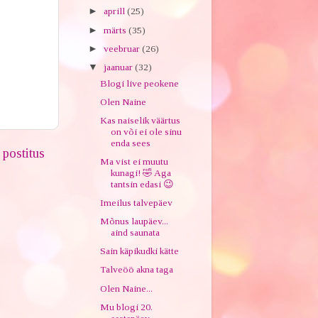
►
aprill
(25)
►
märts
(35)
►
veebruar
(26)
▼
jaanuar
(32)
Blogi live peokene
Olen Naine
Kas naiselik väärtus
on või ei ole sinu
enda sees
postitus
Ma vist ei muutu
kunagi! 🤣 Aga
tantsin edasi 😉
Imeilus talvepäev
Mõnus laupäev...
aind saunata
Sain käpikudki kätte
Talveöö akna taga
Olen Naine...
Mu blogi 20.