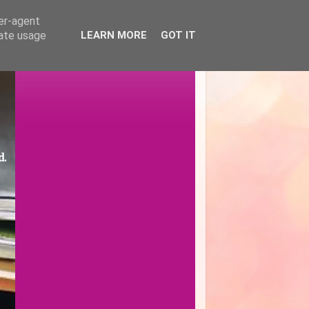
ser-agent
rate usage
LEARN MORE
GOT IT
d.