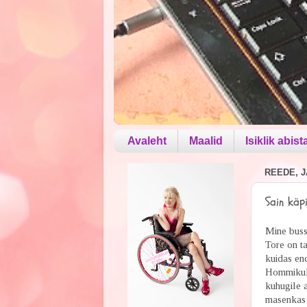
Avaleht
Maalid
Isiklik abist
REEDE, J
Sain käp
Mine bussi
Tore on ta
kuidas en
Hommikul 
kuhugile a
masenkas -