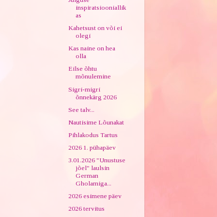
inspiratsiooniallik
as
Kahetsust on või ei
olegi
Kas naine on hea
olla
Eilse õhtu
mõnulemine
Sigri-migri
õnnekärg 2026
See talv...
Nautisime Lõunakat
Pihlakodus Tartus
2026 1. pühapäev
3.01.2026 "Unustuse
jõel" laulsin
German
Gholamiga...
2026 esimene päev
2026 tervitus