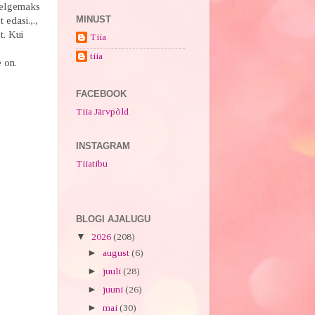
 selgemaks
MINUST
t edasi.,.,
t. Kui
Tiia
tiia
 on.
FACEBOOK
Tiia Järvpõld
INSTAGRAM
Tiiatibu
BLOGI AJALUGU
▼
2026
(208)
►
august
(6)
►
juuli
(28)
►
juuni
(26)
►
mai
(30)