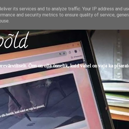
liver its services and to analyze traffic. Your IP address and u
rmance and security metrics to ensure quality of service, gene
buse.
põld
evärviliselt. Õnn on olla õnnelik, kuid vahel on vaja ka pisarai