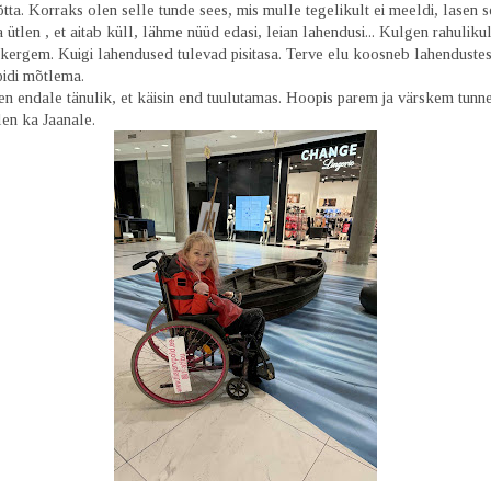
tta. Korraks olen selle tunde sees, mis mulle tegelikult ei meeldi, lasen
a ütlen , et aitab küll, lähme nüüd edasi, leian lahendusi... Kulgen rahulikul
rgem. Kuigi lahendused tulevad pisitasa. Terve elu koosneb lahendustes
ipidi mõtlema.
n endale tänulik, et käisin end tuulutamas. Hoopis parem ja värskem tunne
len ka Jaanale.