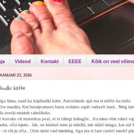
aja
Videod
Kontakt
EEEE
Kõik on veel võima
AANUAR 23, 2026
ikudki kätte
ga linna, saad ka käpikudki kätte. Autosõitude ajal ma ei mõtle ka neile.
lve naudita. Kui bussipeatuses bussi oodates sajab vaikselt lund... Ning tu
da seeski muutub rahulikuks.
korraks oli masenkas peal, et ei lähegi kuhugile... Ka mina võin vahel va
uku, olla tujutu... Jah, on küsitud enne ja nüüdki, mis nüüd sinuga, kas sul 
 ei või ju olla... Olen siiski vaid inimhing. Aga ma ei lase raskel tundel pik