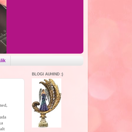
lik
BLOGI AUHIND :)
nned,
juda
ka
alt