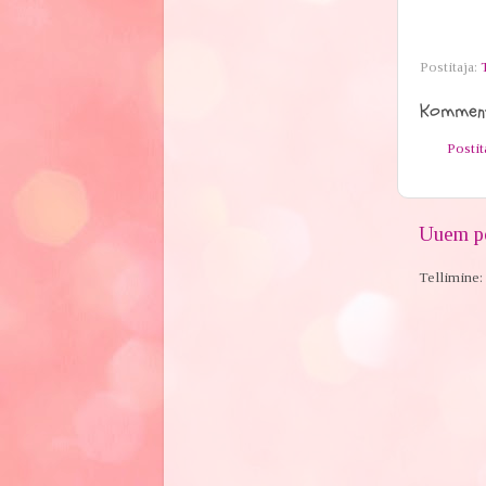
Postitaja:
Komment
Posti
Uuem po
Tellimine: