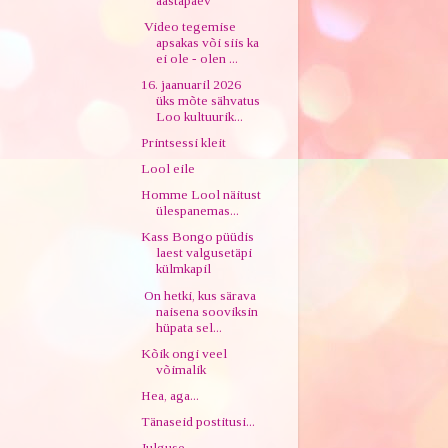
aastapäev
Video tegemise
apsakas või siis ka
ei ole - olen ...
16. jaanuaril 2026
üks mõte sähvatus
Loo kultuurik...
Printsessi kleit
Lool eile
Homme Lool näitust
ülespanemas...
Kass Bongo püüdis
laest valgusetäpi
külmkapil
On hetki, kus särava
naisena sooviksin
hüpata sel...
Kõik ongi veel
võimalik
Hea, aga...
Tänaseid postitusi...
Julguse