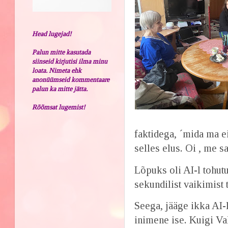
Head lugejad!
Palun mitte kasutada
siinseid kirjutisi ilma minu
loata. Nimeta ehk
anonüümseid kommentaare
palun ka mitte jätta.
Rõõmsat lugemist!
faktidega, ´mida ma e
selles elus. Oi , me 
Lõpuks oli AI-l tohutu
sekundilist vaikimist 
Seega, jääge ikka AI
inimene ise. Kuigi Va