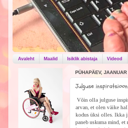
Avaleht
Maalid
Isiklik abistaja
Videod
PÜHAPÄEV, JAANUAR 1
Julguse inspiratsiooni
Võin olla julguse inspir
arvan, et olen väike ha
kodus üksi olles. Ikka 
paneb uskuma mind, et 