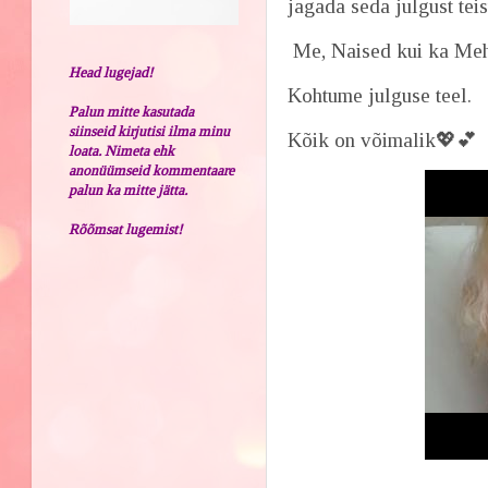
jagada seda julgust teis
Me, Naised kui ka Mehe
Head lugejad!
Kohtume julguse teel.
Palun mitte kasutada
siinseid kirjutisi ilma minu
Kõik on võimalik💖
loata. Nimeta ehk
anonüümseid kommentaare
palun ka mitte jätta.
Rõõmsat lugemist!