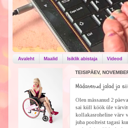
Avaleht
Maalid
Isiklik abistaja
Videod
TEISIPÄEV, NOVEMBER
Mädanenud jalad ja si
Olen mässanud 2 päeva
sai küll köök üle värvi
kollakasroheline värv vä
juba poolteist tagasi k