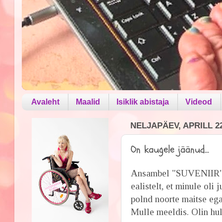
Avaleht
Maalid
Isiklik abistaja
Videod
NELJAPÄEV, APRILL 22
On kaugele jäänud...
Ansambel "SUVENIIR" -
ealistelt, et minule o
polnd noorte maitse ega
Mulle meeldis. Olin hull