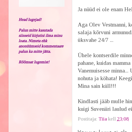
Ja nüüd ei ole enam Hel
Head lugejad!
Aga Olev Vestmanni, ke
Palun mitte kasutada
salaja kõrvuni armunud..
siinseid kirjutisi ilma minu
üksvahe 24/7 ...
loata. Nimeta ehk
anonüümseid kommentaare
palun ka mitte jätta.
Ühele kontserdile minn
Rõõmsat lugemist!
pahane, kuidas mamma (t
Vanemuisesse minna... 
nohuta ja köhata! Keegi 
Mina sain küll!!!
Kindlasti jääb mulle hi
kuigi Suveniiri laulud ei
Postitaja:
Tiia
kell
23:08