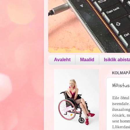
Avaleht
Maalid
Isiklik abist
KOLMAPÄE
Mõistus
Eile õhtul
iseendale
ilusaalon
öösärk, mi
sest hommi
Lõkerdasin