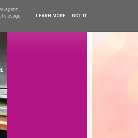
ser-agent
rate usage
LEARN MORE
GOT IT
d.