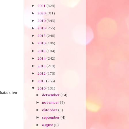
►
2021
(329)
►
2020
(311)
►
2019
(343)
►
2018
(255)
►
2017
(246)
►
2016
(196)
►
2015
(184)
►
2014
(242)
►
2013
(219)
►
2012
(176)
►
2011
(286)
▼
2010
(131)
hata: olen
►
detsember
(14)
►
november
(8)
►
oktoober
(5)
►
september
(4)
►
august
(6)