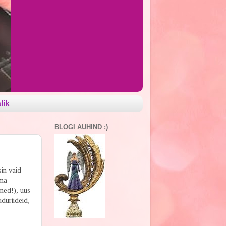
lik
BLOGI AUHIND :)
sin vaid
oma
ned!), uus
duriideid,