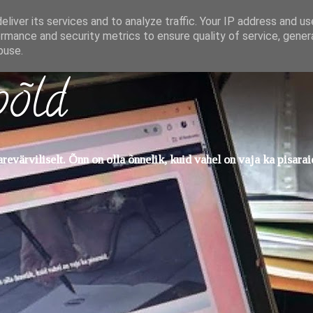
liver its services and to analyze traffic. Your IP address and u
rmance and security metrics to ensure quality of service, gene
buse.
põld
evärviliselt. Õnn on olla õnnelik, kuid vahel on vaja ka pisarai