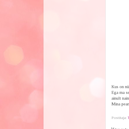
Kus on nü
Ega ma sed
ainult nai
Mina pean
Postitaja: