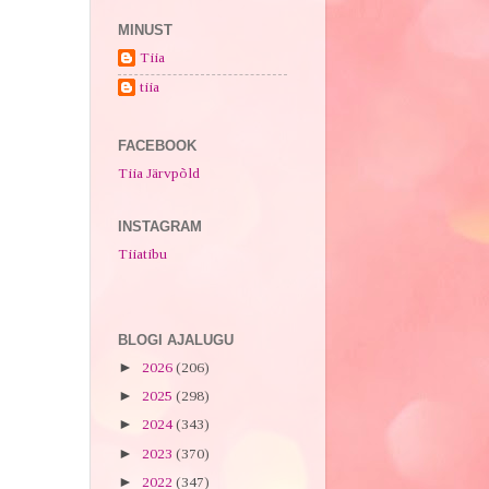
MINUST
Tiia
tiia
FACEBOOK
Tiia Järvpõld
INSTAGRAM
Tiiatibu
BLOGI AJALUGU
►
2026
(206)
►
2025
(298)
►
2024
(343)
►
2023
(370)
►
2022
(347)