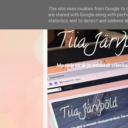
This site uses cookies from Google to de
are shared with Google along with perfo
statistics, and to detect and address a
Tiia Järv
Mu süda särab ja armastab vikerkaar