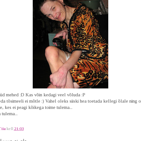
üd mehed :D Kas võin kedagi veel võluda :P
a tõsimeeli ei mõtle :) Vahel oleks siiski hea toetada kellegi õlale ning o
ne, kes ei peagi kõikega toime tulema...
 tulema...
Tiia
kell
21:03