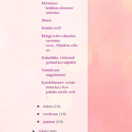
Mõistuse
kokkujooksmise
tulemus
Niinii
Kuidas teil?
Mingi tobe rahustus
on minu
sees...Püüdsin olla
as...
Rahulikke, rõõmaid
ja häid kevadpühi!
Vannitoast
sugulasteni
Kandidatuure ootan
mina ka:) Kes
pakuks mulle end
...
►
märts
(19)
►
veebruar
(19)
►
jaanuar
(24)
►
2009
(288)