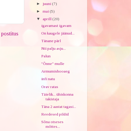
►
juuni
(7)
►
mai
(5)
▼
aprill
(20)
igavamast igavam
postitus
On kaugele jäänud...
Tänane pärl
Nii palju asju...
Palun
"Õnne" mulle
Armumishooaeg
infi natu
Orav ratas
Täielik... ühiskonna
takistaja
Täna 2 aastat tagasi...
Reedesed pildid
Sõna otseses
mõttes...