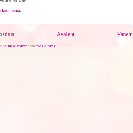
aare ei ole:
ta kommentaar
stitus
Avaleht
Vanem 
Postituse kommentaarid (Atom)