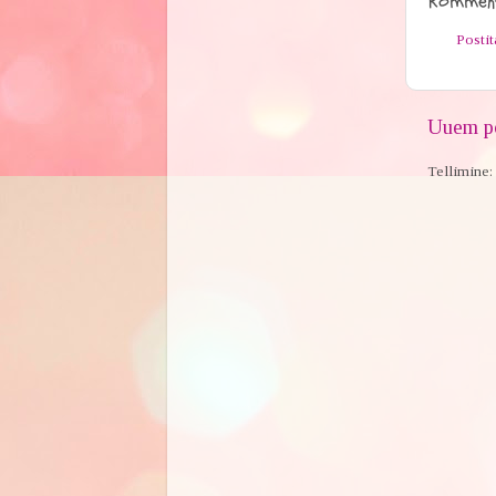
Komment
Posti
Uuem po
Tellimine: