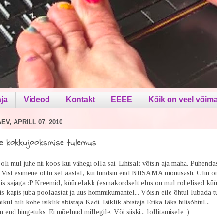
aja
Videod
Kontakt
EEEE
Kõik on veel võima
V, APRILL 07, 2010
e kokkujooksmise tulemus
 oli mul juhe nii koos kui vähegi olla sai. Lihtsalt võtsin aja maha. Pühenda
. Vist esimene õhtu sel aastal, kui tundsin end NIISAMA mõnusasti. Olin 
gis sajaga :P Kreemid, küünelakk (esmakordselt elus on mul rohelised küü
s kapis juba poolaastat ja uus hommikumantel... Võisin eile õhtul lubada tu
kul tuli kohe isiklik abistaja Kadi. Isiklik abistaja Erika läks hilisõhtul...
 end hingetuks. Ei mõelnud millegile. Või siiski... lollitamisele :)