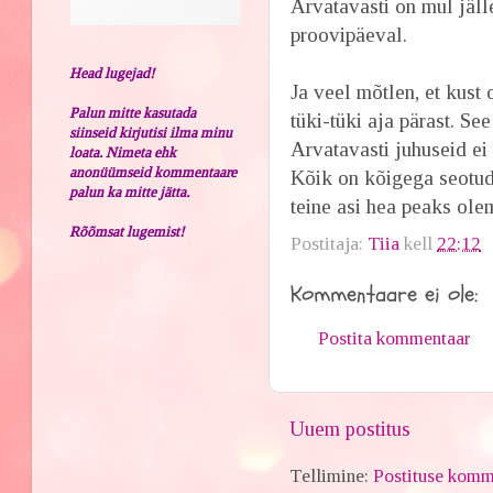
Arvatavasti on mul jälle
proovipäeval.
Head lugejad!
Ja veel mõtlen, et kust
Palun mitte kasutada
tüki-tüki aja pärast. Se
siinseid kirjutisi ilma minu
Arvatavasti juhuseid ei
loata. Nimeta ehk
anonüümseid kommentaare
Kõik on kõigega seotud
palun ka mitte jätta.
teine asi hea peaks ol
Rõõmsat lugemist!
Postitaja:
Tiia
kell
22:12
Kommentaare ei ole:
Postita kommentaar
Uuem postitus
Tellimine:
Postituse komm