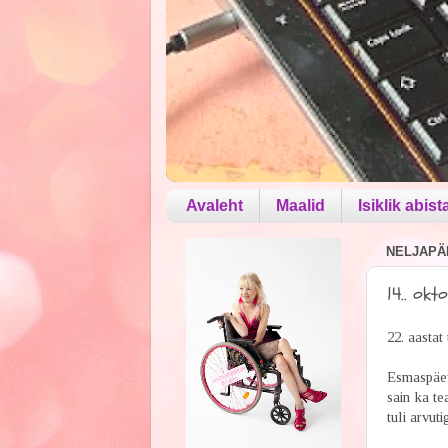
Avaleht
Maalid
Isiklik abist
NELJAPÄE
14.. okto
22. aastat
Esmaspäeva
sain ka te
tuli arvut