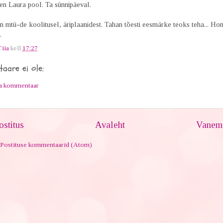
en Laura pool. Ta sünnipäeval.
n mtü-de koolitusel, äriplaanidest. Tahan tõesti eesmärke teoks teha... H
.
Tiia
kell
17:27
aare ei ole:
ta kommentaar
stitus
Avaleht
Vanem 
Postituse kommentaarid (Atom)