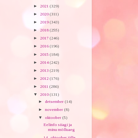
►
2021
(329)
►
2020
(311)
►
2019
(343)
►
2018
(255)
►
2017
(246)
►
2016
(196)
►
2015
(184)
►
2014
(242)
►
2013
(219)
►
2012
(176)
►
2011
(286)
▼
2010
(131)
►
detsember
(14)
►
november
(8)
▼
oktoober
(5)
Eelinfo siiagi ja
minu mölluaeg
14.. oktoober jälle...