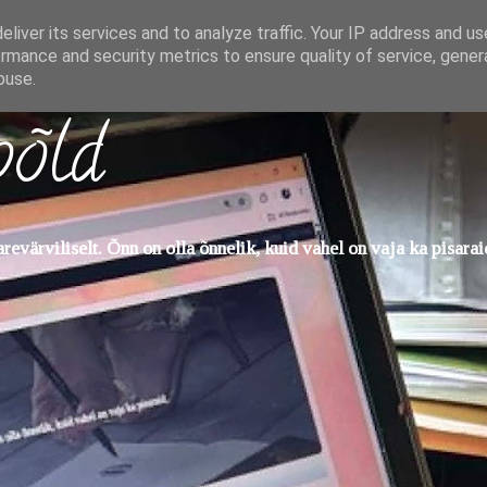
liver its services and to analyze traffic. Your IP address and u
rmance and security metrics to ensure quality of service, gene
buse.
põld
evärviliselt. Õnn on olla õnnelik, kuid vahel on vaja ka pisarai