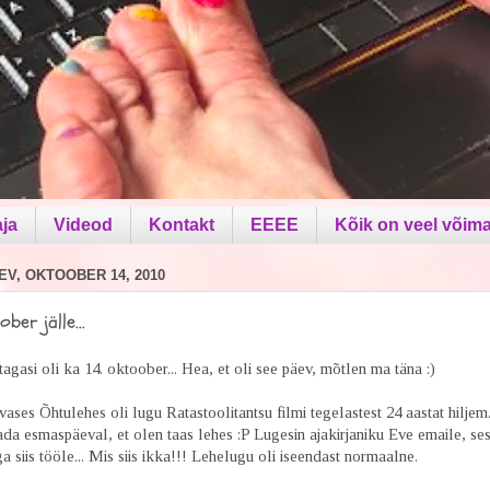
aja
Videod
Kontakt
EEEE
Kõik on veel võima
V, OKTOOBER 14, 2010
ober jälle...
 tagasi oli ka 14. oktoober... Hea, et oli see päev, mõtlen ma täna :)
ses Õhtulehes oli lugu Ratastoolitantsu filmi tegelastest 24 aastat hiljem
ada esmaspäeval, et olen taas lehes :P Lugesin ajakirjaniku Eve emaile, ses
iga siis tööle... Mis siis ikka!!! Lehelugu oli iseendast normaalne.