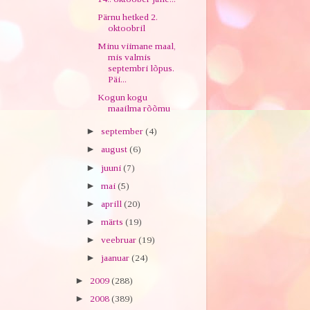
Pärnu hetked 2.
oktoobril
Minu viimane maal,
mis valmis
septembri lõpus.
Päi...
Kogun kogu
maailma rõõmu
►
september
(4)
►
august
(6)
►
juuni
(7)
►
mai
(5)
►
aprill
(20)
►
märts
(19)
►
veebruar
(19)
►
jaanuar
(24)
►
2009
(288)
►
2008
(389)