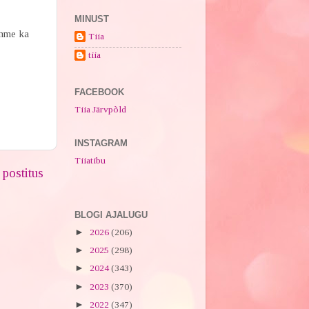
MINUST
omme ka
Tiia
tiia
FACEBOOK
Tiia Järvpõld
INSTAGRAM
Tiiatibu
postitus
BLOGI AJALUGU
►
2026
(206)
►
2025
(298)
►
2024
(343)
►
2023
(370)
►
2022
(347)