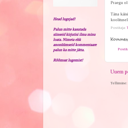
Praegu ol
Täna käisi
Head lugejad!
koolitusel
Postitaja:
Palun mitte kasutada
siinseid kirjutisi ilma minu
Komment
loata. Nimeta ehk
anonüümseid kommentaare
Posti
palun ka mitte jätta.
Rõõmsat lugemist!
Uuem po
Tellimine: