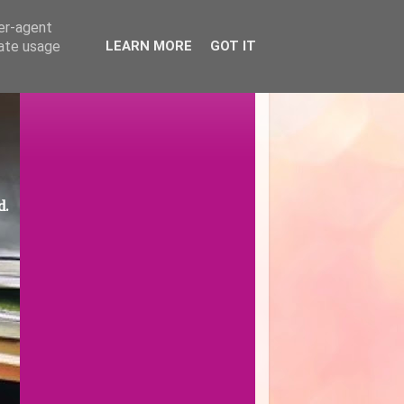
ser-agent
rate usage
LEARN MORE
GOT IT
d.