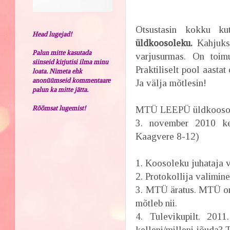
Otsustasin kokku ku
Head lugejad!
üldkoosoleku.
Kahjuks 
Palun mitte kasutada
varjusurmas. On toi
siinseid kirjutisi ilma minu
Praktiliselt pool aasta
loata. Nimeta ehk
anonüümseid kommentaare
Ja välja mõtlesin!
palun ka mitte jätta.
Rõõmsat lugemist!
MTÜ LEEPÜ üldkoosol
3. november 2010 k
Kaagvere 8-12)
1. Koosoleku juhataja v
2. Protokollija valimine
3. MTÜ äratus. MTÜ on j
mõtleb nii.
4. Tulevikupilt. 201
kelleni/milleni jõuda? 