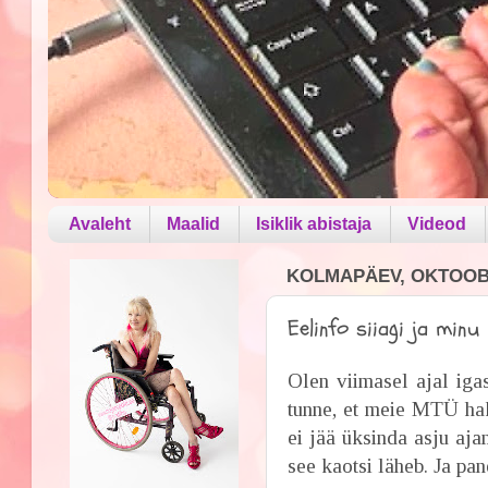
Avaleht
Maalid
Isiklik abistaja
Videod
KOLMAPÄEV, OKTOOBE
Eelinfo siiagi ja minu
Olen viimasel ajal ig
tunne, et meie MTÜ ha
ei jää üksinda asju aja
see kaotsi läheb. Ja pan