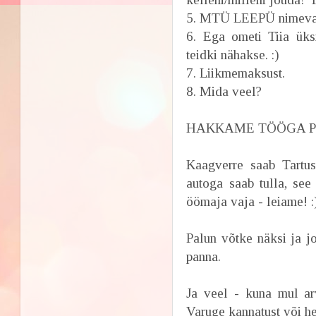
5. MTÜ LEEPÜ nimevah
6. Ega ometi Tiia üks
teidki nähakse. :)
7. Liikmemaksust.
8. Mida veel?
HAKKAME TÖÖGA PI
Kaagverre saab Tartus
autoga saab tulla, see
öömaja vaja - leiame! :
Palun võtke näksi ja j
panna.
Ja veel - kuna mul arv
Varuge kannatust või he