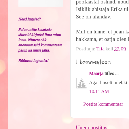
poolaastat ostnud, nõu
Isiklik abistaja Erika u
See on alandav.
Head lugejad!
Palun mitte kasutada
Mul on tunne, et pean k
siinseid kirjutisi ilma minu
hakkama, et ostja olen 
loata. Nimeta ehk
anonüümseid kommentaare
Postitaja:
Tiia
kell
22:09
palun ka mitte jätta.
1 kommentaar:
Rõõmsat lugemist!
Maarja
ütles ...
Aga ilmselt tulebki 
10:11 AM
Postita kommentaar
Uuem postitus