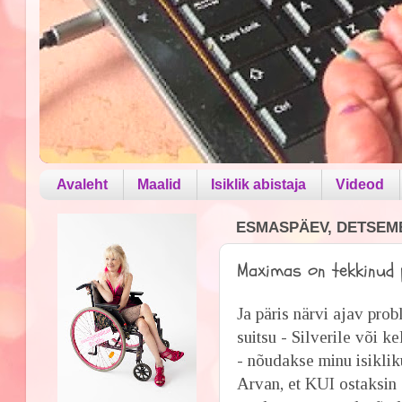
Avaleht
Maalid
Isiklik abistaja
Videod
ESMASPÄEV, DETSEMB
Maximas on tekkinud
Ja päris närvi ajav pr
suitsu - Silverile või k
- nõudakse minu isiklik
Arvan, et KUI ostaksin