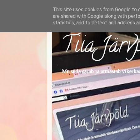
This site uses cookies from Google to de
are shared with Google along with perfo
statistics, and to detect and address a
Tiia Järv
Mu süda särab ja armastab vikerkaar