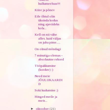
hullumeelsus!!!
Kiire ja põnev
Eile õhtul olin
üksinda kodus
ning ajaviideks
kola...
Kell on nii vähe
alles, kuid väljas
on juba pime.....
On olnud mõndagi
7 minutiga olemas -
absoluutne rekord
Tööpakkumine
(korduv) :)
Need meie
JÕULUKAARDI
D
Soki kudumine ;)
Hinged meile ja
meis...
►
oktoober
(21)