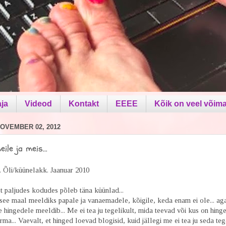
aja
Videod
Kontakt
EEEE
Kõik on veel võima
OVEMBER 02, 2012
ile ja meis...
t paljudes kodudes põleb täna küünlad...
see maal meeldiks papale ja vanaemadele, kõigile, keda enam ei ole... aga
 hingedele meeldib... Me ei tea ju tegelikult, mida teevad või kus on hing
rma... Vaevalt, et hinged loevad blogisid, kuid jällegi me ei tea ju seda tege