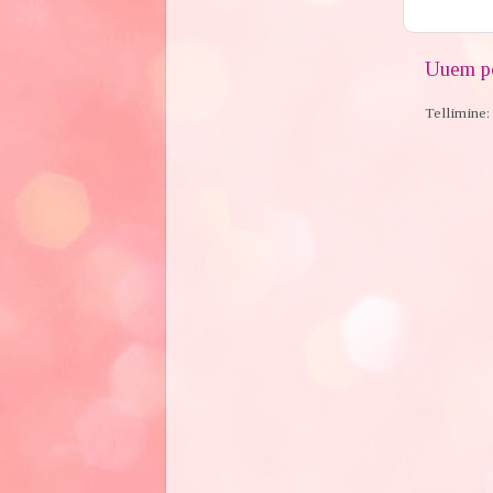
Uuem po
Tellimine: