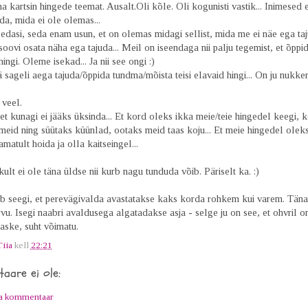
kartsin hingede teemat. Ausalt.Oli kõle. Oli kogunisti vastik... Inimesed e
a, mida ei ole olemas...
dasi, seda enam usun, et on olemas midagi sellist, mida me ei näe ega taj
i soovi osata näha ega tajuda... Meil on iseendaga nii palju tegemist, et õpp
ngi. Oleme isekad... Ja nii see ongi :)
ä sageli aega tajuda/õppida tundma/mõista teisi elavaid hingi... On ju nukker
veel.
 et kunagi ei jääks üksinda... Et kord oleks ikka meie/teie hingedel keegi, k
eid ning süütaks küünlad, ootaks meid taas koju... Et meie hingedel oleks
matult hoida ja olla kaitseingel...
ult ei ole täna üldse nii kurb nagu tunduda võib. Päriselt ka. :)
 seegi, et perevägivalda avastatakse kaks korda rohkem kui varem. Täna
rvu. Isegi naabri avaldusega algatadakse asja - selge ju on see, et ohvril o
raske, suht võimatu.
Tiia
kell
22:21
aare ei ole:
ta kommentaar