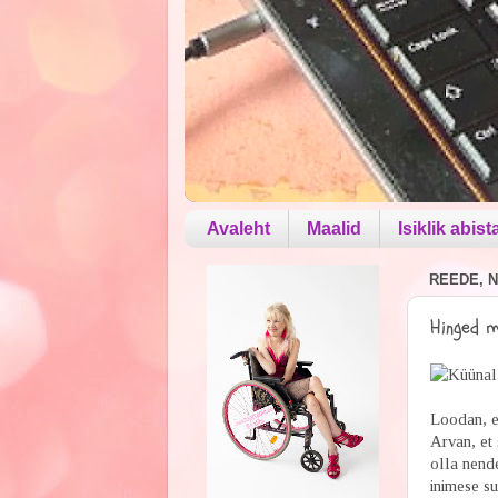
Avaleht
Maalid
Isiklik abist
REEDE, N
Hinged me
Loodan, e
Arvan, et 
olla nende
inimese su