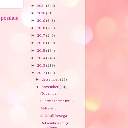
►
2021
(329)
►
2020
(311)
postitus
►
2019
(343)
►
2018
(255)
►
2017
(246)
►
2016
(196)
►
2015
(184)
►
2014
(242)
►
2013
(219)
▼
2012
(176)
►
detsember
(23)
▼
november
(14)
November
Südame teema mul...
Mitte et...
Jälle kallikesega
Detsembris ongi
väikene