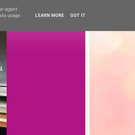
ser-agent
rate usage
LEARN MORE
GOT IT
d.