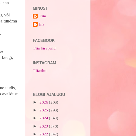
i saa
MINUST
u, või
Tiia
ida tundma
tiia
.
FACEBOOK
Tiia Järvpõld
es
 keegi,
INSTAGRAM
Tiiatibu
ne uudis,
n avaldust
BLOGI AJALUGU
►
2026
(208)
►
2025
(298)
►
2024
(343)
►
2023
(370)
►
2022
(347)