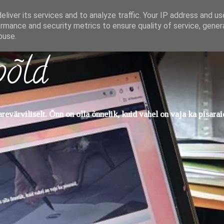
liver its services and to analyze traffic. Your IP address and u
rmance and security metrics to ensure quality of service, gene
buse.
põld
evärviliselt. Õnn on olla õnnelik, kuid vahel on vaja ka pisarai