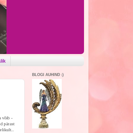
lik
BLOGI AUHIND :)
 võib -
ed pärast
likult...