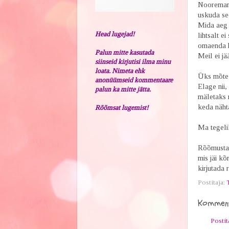
Nooremana 
uskuda sed
Mida aeg e
Head lugejad!
lihtsalt e
omaenda hi
Palun mitte kasutada
Meil ei jä
siinseid kirjutisi ilma minu
loata. Nimeta ehk
Üks mõte 
anonüümseid kommentaare
Elage nii,
palun ka mitte jätta.
mäletaks m
keda nähta
Rõõmsat lugemist!
Ma tegelik
Rõõmustab
mis jäi kõ
kirjutada 
Postitaja:
Komment
Posti