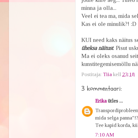
minna ja olla...
Veel ei tea ma, mida sel
Kas ei ole minulik?! :D
KUI need kaks näitus s
üheksa näitust
. Pisut us
Ma ei oleks osanud seits
kunstitegemisemöllu nä
Postitaja:
Tiia
kell
23:18
3 kommentaari:
Erika
ütles ...
Transpordiprobleem..
mida selga panna"!?
Tee kapid korda, kül
7:10 AM