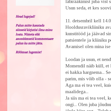
läbirääkimist juba vist 
Usun seda, et kes soovi
Head lugejad!
11. detsembril kell 14.
Palun mitte kasutada
Hooldusravikliiniku av
siinseid kirjutisi ilma minu
kunstitööd ja jäävad s
loata. Nimeta ehk
anonüümseid kommentaare
patsientele ja kliiniku
palun ka mitte jätta.
Avamisel olen mina ise 
Rõõmsat lugemist!
Loodan ja usun, et nen
Momendil näib küll, et 
ei hakka hargnema... Se
parim, mis võib olla - s
Aga ma ei tea veel, kui
maalidega...
Ja siis ma ei tea veel, 
ongi... Olen juba jõudn
jõule kiire aeg... Tule