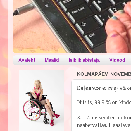
Avaleht
Maalid
Isiklik abistaja
Videod
KOLMAPÄEV, NOVEMBE
Detsembris ongi väike
Niisiis, 99,9 % on kind
3. - 7. detsember on Ro
naabervallas. Haaslava