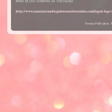
MINU BLOGI SÕBRAD JA TOETAJAD
http://www.tasutaturundusjainternetiturundus.com/logod-log
Teema Pildi aken. 