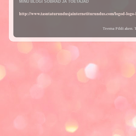
MINU BLOGI SÕBRAD JA TOETAJAD
http://www.tasutaturundusjainternetiturundus.com/logod-log
Teema Pildi aken. 