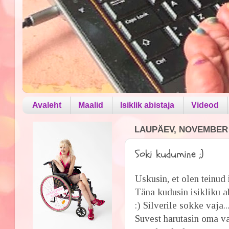
Avaleht
Maalid
Isiklik abistaja
Videod
LAUPÄEV, NOVEMBER 0
Soki kudumine ;)
Uskusin, et olen teinud 
Täna kudusin isikliku a
:) Silverile sokke vaja..
Suvest harutasin oma v