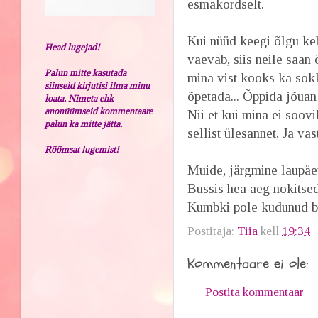
esmakordselt.
Kui nüüd keegi õlgu kehi
Head lugejad!
vaevab, siis neile saan
Palun mitte kasutada
mina vist kooks ka sok
siinseid kirjutisi ilma minu
õpetada... Õppida jõuan 
loata. Nimeta ehk
anonüümseid kommentaare
Nii et kui mina ei soovi
palun ka mitte jätta.
sellist ülesannet. Ja vas
Rõõmsat lugemist!
Muide, järgmine laupäe
Bussis hea aeg nokitse
Kumbki pole kudunud bu
Postitaja:
Tiia
kell
19:34
Kommentaare ei ole:
Postita kommentaar