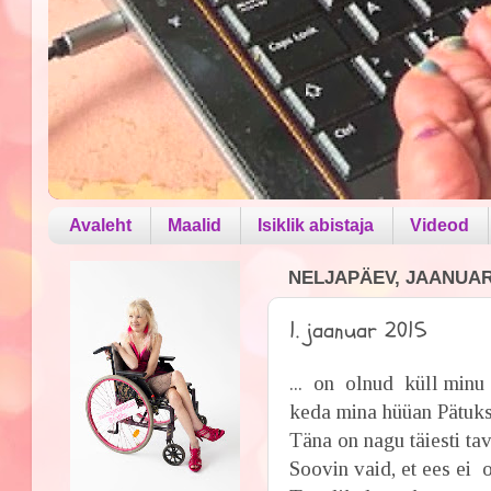
Avaleht
Maalid
Isiklik abistaja
Videod
NELJAPÄEV, JAANUAR 
1. jaanuar 2015
... on olnud küll minu 
keda mina hüüan Pätuks,
Täna on nagu täiesti tav
Soovin vaid, et ees ei 