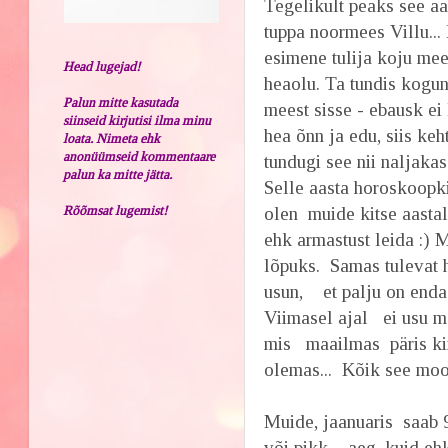
Tegelikult peaks see a
tuppa noormees Villu...
esimene tulija koju mee
Head lugejad!
heaolu. Ta tundis kogun
Palun mitte kasutada
meest sisse - ebausk ei
siinseid kirjutisi ilma minu
hea õnn ja edu, siis keh
loata. Nimeta ehk
anonüümseid kommentaare
tundugi see nii naljakas.
palun ka mitte jätta.
Selle aasta horoskoopki 
Rõõmsat lugemist!
olen muide kitse aastal
ehk armastust leida :)
lõpuks. Samas tulevat h
usun, et palju on enda 
Viimasel ajal ei usu m
mis maailmas päris ki
olemas... Kõik see mood
Muide, jaanuaris saab 9
või pikk aeg, kuid ehk 