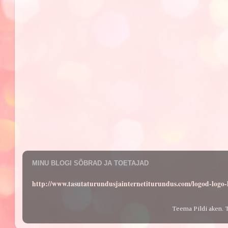
MINU BLOGI SÕBRAD JA TOETAJAD
http://www.tasutaturundusjainternetiturundus.com/logod-log
Teema Pildi aken. 