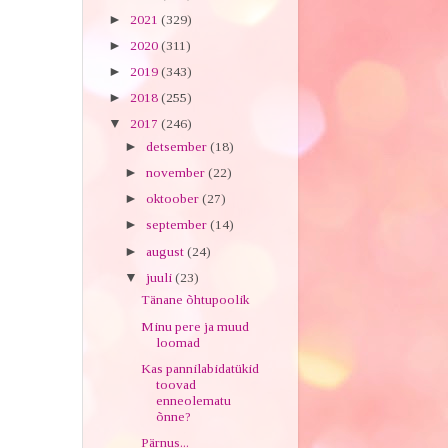
►
2021
(329)
►
2020
(311)
►
2019
(343)
►
2018
(255)
▼
2017
(246)
►
detsember
(18)
►
november
(22)
►
oktoober
(27)
►
september
(14)
►
august
(24)
▼
juuli
(23)
Tänane õhtupoolik
Minu pere ja muud
loomad
Kas pannilabidatükid
toovad
enneolematu
õnne?
Pärnus...