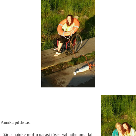
 Annika pildistas.
e ääres natuke möllu pärast tõsist vabaõhu oma kü