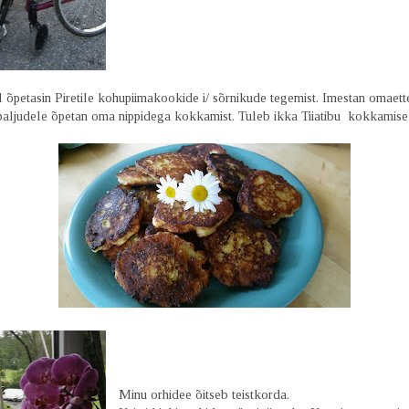
õpetasin Piretile kohupiimakookide i/ sõrnikude tegemist. Imestan omaette
i paljudele õpetan oma nippidega kokkamist. Tuleb ikka Tiiatibu kokkamis
Minu orhidee õitseb teistkorda.