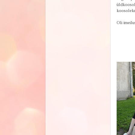
üldkoosole
koosoleku
Oli imeilu