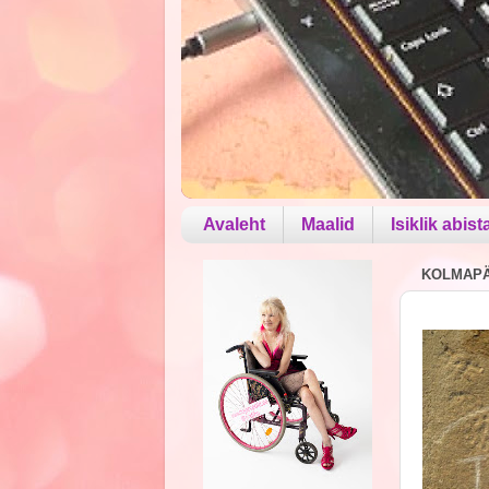
Avaleht
Maalid
Isiklik abist
KOLMAPÄE