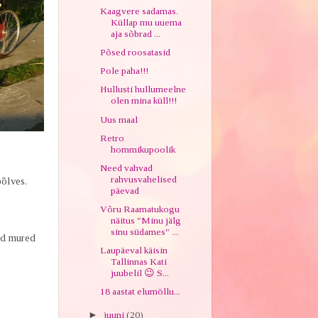
Kaagvere sadamas.
Küllap mu uuema
aja sõbrad ...
Põsed roosatasid
Pole paha!!!
Hullusti hullumeelne
olen mina küll!!!
Uus maal
Retro
hommikupoolik
Need vahvad
rahvusvahelised
põlves.
päevad
Võru Raamatukogu
näitus "Minu jälg
sinu südames" ...
ad mured
Laupäeval käisin
Tallinnas Kati
juubelil 😉 S...
18 aastat elumöllu...
►
juuni
(20)