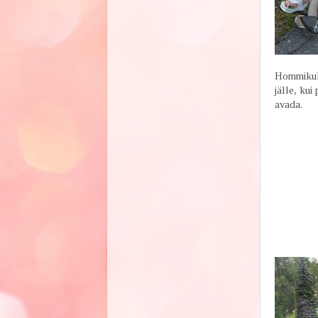
Hommikul 
jälle, ku
avada.