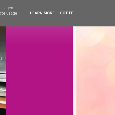
ser-agent
rate usage
LEARN MORE
GOT IT
d.