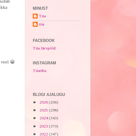
 sobib
 ikka
MINUST
Tiia
tiia
FACEBOOK
Tiia Järvpõld
 veel 😀
INSTAGRAM
Tiiatibu
BLOGI AJALUGU
►
2026
(206)
►
2025
(298)
►
2024
(343)
►
2023
(370)
►
2022
(347)