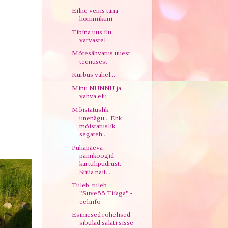
Eilne venis täna
hommikuni
Tibina uus ilu
varvastel
Mõtesähvatus uuest
teenusest
Kurbus vahel...
Minu NUNNU ja
vahva elu
Mõistatuslik
unenägu... Ehk
mõistatuslik
segateh...
Pühapäeva
pannkoogid
kartulipudrust.
Süüa näit...
Tuleb, tuleb
"Suveöö Tiiaga" -
eelinfo
Esimesed rohelised
sibulad salati sisse