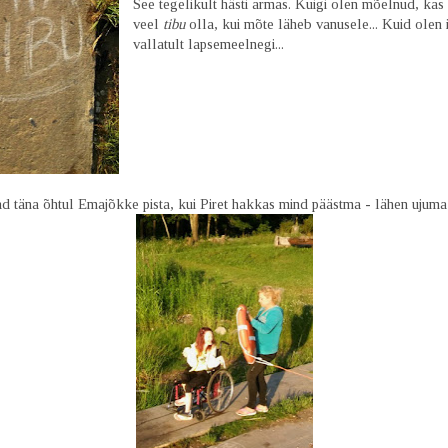
See tegelikult hästi armas. Kuigi olen mõelnud, kas
veel
tibu
olla, kui mõte läheb vanusele... Kuid olen
vallatult lapsemeelnegi...
ad täna õhtul Emajõkke pista, kui Piret hakkas mind päästma - lähen ujuma