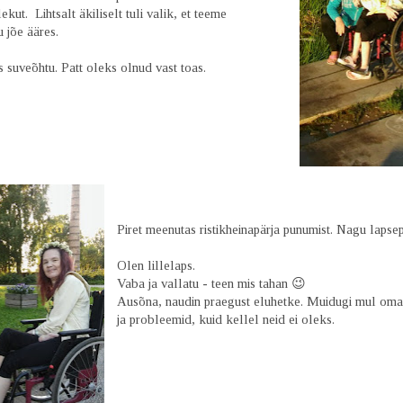
kut. Lihtsalt äkiliselt tuli valik, et teeme
 jõe ääres.
s suveõhtu. Patt oleks olnud vast toas.
Piret meenutas ristikheinapärja punumist. Nagu lapse
Olen lillelaps.
Vaba ja vallatu - teen mis tahan 😉
Ausõna, naudin praegust eluhetke. Muidugi mul om
ja probleemid, kuid kellel neid ei oleks.