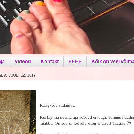
aja
Videod
Kontakt
EEEE
Kõik on veel võima
V, JUULI 12, 2017
Kaagvere sadamas.
Küllap mu uuema aja sõbrad ei teagi, et minu hüüdni
Tiiatibu. On sõpru, kellele olen endiselt Tiiatibu 😉