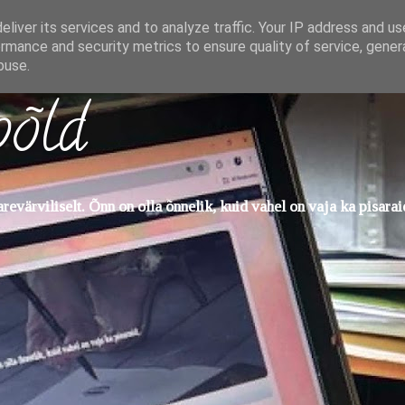
liver its services and to analyze traffic. Your IP address and u
rmance and security metrics to ensure quality of service, gene
buse.
põld
evärviliselt. Õnn on olla õnnelik, kuid vahel on vaja ka pisarai