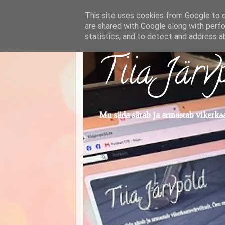
This site uses cookies from Google to de
are shared with Google along with perfo
statistics, and to detect and address a
Tiia Järv
Mu süda särab ja armastab vikerkaar