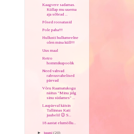
Kaagvere sadamas.
Küllap mu uuema
aja sõbrad ...
Põsed roosatasid
Pole paha!!!
Hullusti hullumeelne
olen mina küll!!!
Uus maal
Retro
hommikupoolik
Need vahvad
rahvusvahelised
päevad
Võru Raamatukogu
näitus "Minu jälg
sinu südames" ...
Laupäeval käisin
Tallinnas Kati
juubelil 😉 S...
18 aastat elumöllu...
►
juuni
(20)