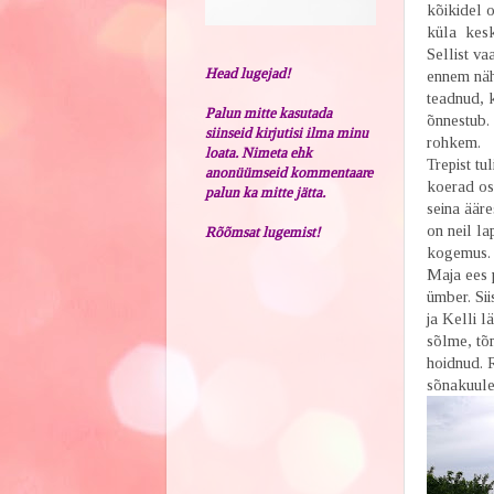
kõikidel o
küla keskv
Sellist va
Head lugejad!
ennem näh
teadnud, 
Palun mitte kasutada
õnnestub.
siinseid kirjutisi ilma minu
rohkem.
loata. Nimeta ehk
Trepist tu
anonüümseid kommentaare
koerad osk
palun ka mitte jätta.
seina ääre
on neil la
Rõõmsat lugemist!
kogemus. 
Maja ees 
ümber. Si
ja Kelli l
sõlme, tõm
hoidnud. R
sõnakuule