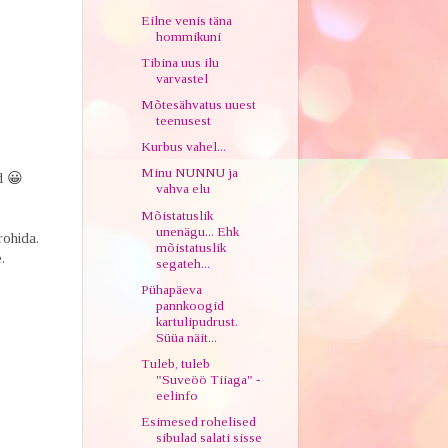
Eilne venis täna
hommikuni
Tibina uus ilu
varvastel
Mõtesähvatus uuest
teenusest
Kurbus vahel...
Minu NUNNU ja
d 😀
vahva elu
Mõistatuslik
unenägu... Ehk
rohida.
mõistatuslik
.
segateh...
Pühapäeva
pannkoogid
kartulipudrust.
Süüa näit...
Tuleb, tuleb
"Suveöö Tiiaga" -
eelinfo
Esimesed rohelised
sibulad salati sisse