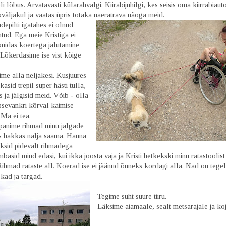
li lõbus. Arvatavasti külarahvalgi. Kiirabijuhilgi, kes seisis oma kiirrabiau
äljakul ja vaatas üpris totaka naeratrava näoga meid.
adepilti igatahes ei olnud
tud. Ega meie Kristiga ei
kuidas koertega jalutamine
 Lõkerdasime ise vist kõige
lime alla neljakesi. Kusjuures
asid trepil super hästi tulla,
s ja jälgisid meid. Võib - olla
psevankri kõrval käimise
Ma ei tea.
panime rihmad minu jalgade
is hakkas nalja saama. Hanna
äksid pidevalt rihmadega
basid mind edasi, kui ikka joosta vaja ja Kristi hetkekski minu ratastoolist 
ihmad rataste all. Koerad ise ei jäänud õnneks kordagi alla. Nad on tegel
kad ja targad.
Tegime suht suure tiiru.
Läksime aiamaale, sealt metsarajale ja koj