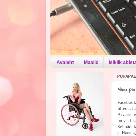
Avaleht
Maalid
Isiklik abist
PÜHAPÄEV
Minu pe
Facebook´
lillede, 
Arvasin, e
on veel ka
Sel nädala
ja Hannaga