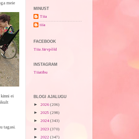
toga meie
MINUST
Tiia
tiia
FACEBOOK
Tiia Järvpõld
INSTAGRAM
Tiiatibu
kinni ei
BLOGI AJALUGU
ikult
►
2026
(206)
►
2025
(298)
►
2024
(343)
u tagasi.
►
2023
(370)
►
2022
(347)