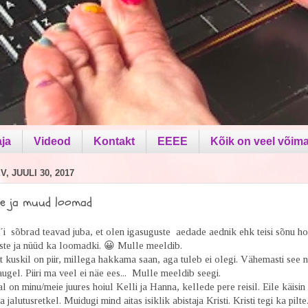
aja
Videod
Kontakt
EEEE
Kõik on veel võima
, JUULI 30, 2017
re ja muud loomad
i sõbrad teavad juba, et olen igasuguste aedade aednik ehk teisi sõnu hoi
laste ja nüüd ka loomadki. 😀 Mulle meeldib.
t kuskil on piir, millega hakkama saan, aga tuleb ei olegi. Vähemasti see n
ugel. Piiri ma veel ei näe ees... Mulle meeldib seegi.
l on minu/meie juures hoiul Kelli ja Hanna, kellede pere reisil. Eile käisin 
 jalutusretkel. Muidugi mind aitas isiklik abistaja Kristi. Kristi tegi ka pilt