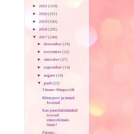
►
2021
(329)
►
2020
(311)
►
2019
(343)
►
2018
(255)
▼
2017
(246)
►
detsember
(18)
►
november
(22)
►
oktoober
(27)
►
september
(14)
►
august
(24)
▼
juuli
(23)
Tänane õhtupoolik
Minu pere ja muud
loomad
Kas pannilabidatükid
toovad
enneolematu
õnne?
Pärnus...