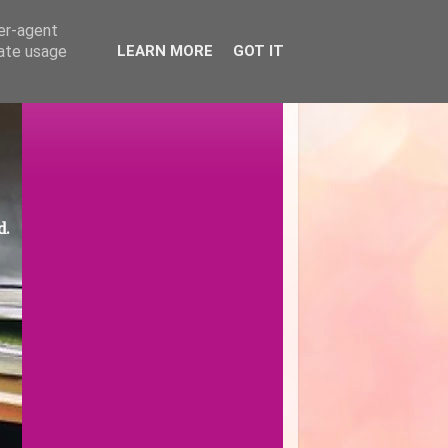
ser-agent
rate usage
LEARN MORE
GOT IT
d.