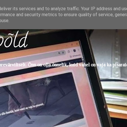
liver its services and to analyze traffic. Your IP address and u
rmance and security metrics to ensure quality of service, gene
buse.
põld
evärviliselt. Õnn on olla õnnelik, kuid vahel on vaja ka pisarai