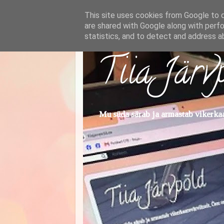
This site uses cookies from Google to de
are shared with Google along with perfo
statistics, and to detect and address a
Tiia Järv
Mu süda särab ja armastab vikerkaar