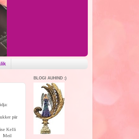
lik
BLOGI AUHIND :)
dja:
ukker piir
ise Kelli
e. Meil