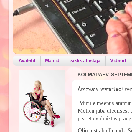
Avaleht
Maalid
Isiklik abistaja
Videod
KOLMAPÄEV, SEPTEMB
Ammune vorstisai mee
Minule meenus ammune v
Mõtlen juba üleeilsest 
pisi ettevalmistus praeg
Olin just abiellunud... 