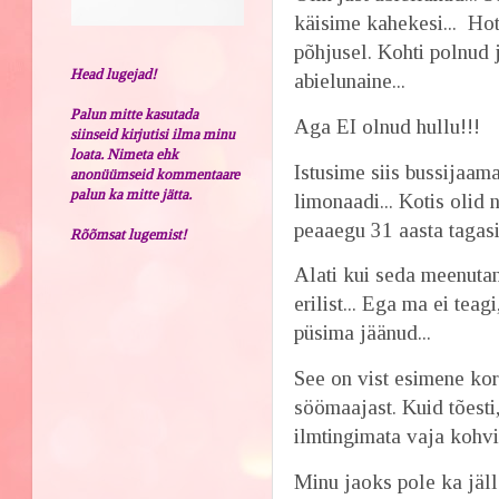
käisime kahekesi... Ho
põhjusel. Kohti polnud 
Head lugejad!
abielunaine...
Palun mitte kasutada
Aga EI olnud hullu!!!
siinseid kirjutisi ilma minu
loata. Nimeta ehk
Istusime siis bussijaama
anonüümseid kommentaare
palun ka mitte jätta.
limonaadi... Kotis olid 
peaaegu 31 aasta tagasi
Rõõmsat lugemist!
Alati kui seda meenutan
erilist... Ega ma ei te
püsima jäänud...
See on vist esimene kor
söömaajast. Kuid tõesti
ilmtingimata vaja kohvi
Minu jaoks pole ka jäll