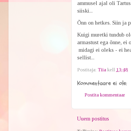
ammusel ajal oli Tartus
siiski...
Õnn on hetkes. Siin ja 
Kuigi muretki tundub ol
armastust ega õnne, ei o
midagi ei oleks - ei hea
sellist...
Postitaja:
Tiia
kell
13:48
Kommentaare ei ole:
Postita kommentaar
Uuem postitus