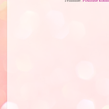
Tellimine:
Postituse komm