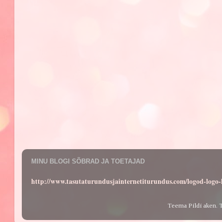
MINU BLOGI SÕBRAD JA TOETAJAD
http://www.tasutaturundusjainternetiturundus.com/logod-log
Teema Pildi aken. 