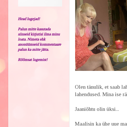
Head lugejad!
Palun mitte kasutada
siinseid kirjutisi ilma minu
loata. Nimeta ehk
anonüümseid kommentaare
palun ka mitte jätta.
Rõõmsat lugemist!
Olen tänulik, et saab l
lahendused. Mina ise rä
Jaaniõhtu olin üksi...
Maalisin ka ühe uue maa