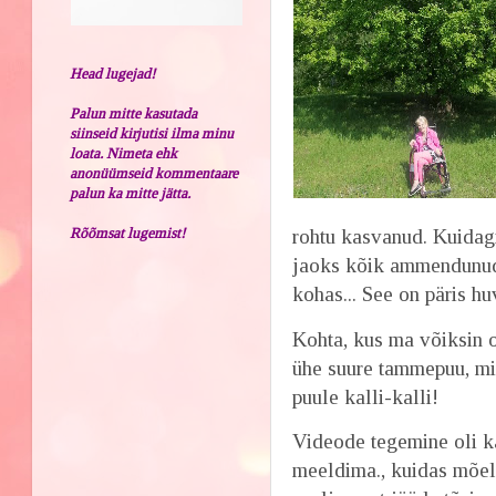
Head lugejad!
Palun mitte kasutada
siinseid kirjutisi ilma minu
loata. Nimeta ehk
anonüümseid kommentaare
palun ka mitte jätta.
rohtu kasvanud. Kuidagi
Rõõmsat lugemist!
jaoks kõik ammendunud..
kohas... See on päris hu
Kohta, kus ma võiksin ol
ühe suure tammepuu, mi
puule kalli-kalli!
Videode tegemine oli k
meeldima., kuidas mõelda