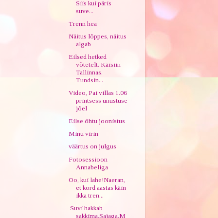
Siis kui päris
suve...
Trenn hea
Näitus lõppes, näitus
algab
Eilsed hetked
võtetelt. Käisiin
Tallinnas.
Tundsin...
Video, Pai villas 1.06
printsess unustuse
jõel
Eilse õhtu joonistus
Minu virin
väärtus on julgus
Fotosessioon
Annabeliga
Oo, kui lahe!Naeran,
et kord aastas käin
ikka tren...
Suvi hakkab
sakkima.Sajaga.M