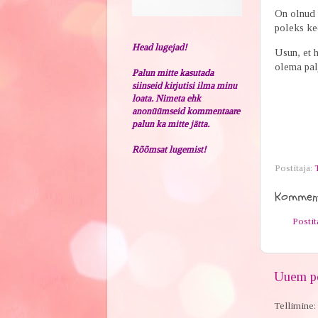
On olnud t
poleks kee
Head lugejad!
Usun, et h
olema pal
Palun mitte kasutada
siinseid kirjutisi ilma minu
loata. Nimeta ehk
anonüümseid kommentaare
palun ka mitte jätta.
Rõõmsat lugemist!
Postitaja:
Komment
Posti
Uuem po
Tellimine: