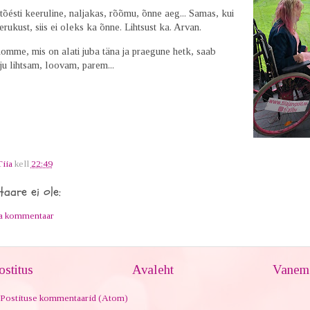
õésti keeruline, naljakas, rõõmu, õnne aeg... Samas, kui
rukust, siis ei oleks ka õnne. Lihtsust ka. Arvan.
omme, mis on alati juba täna ja praegune hetk, saab
ju lihtsam, loovam, parem...
Tiia
kell
22:49
aare ei ole:
ta kommentaar
stitus
Avaleht
Vanem 
Postituse kommentaarid (Atom)