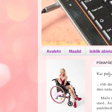
Avaleht
Maalid
Isiklik abist
PÜHAPÄEV
Kui palju
... võib ü
ühes nädal
Mulle tun
uued... A
puulehtede