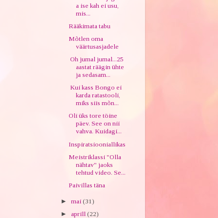
a ise kah ei usu,
mis...
Rääkimata tabu
Mõtlen oma
väärtusasjadele
Oh jumal jumal...25
aastat räägin ühte
ja sedasam...
Kui kass Bongo ei
karda ratastooli,
miks siis mõn...
Oli üks tore töine
päev. See on nii
vahva. Kuidagi...
Inspiratsiooniallikas
Meistriklassi "Olla
nähtav" jaoks
tehtud video. Se...
Paivillas täna
►
mai
(31)
►
aprill
(22)