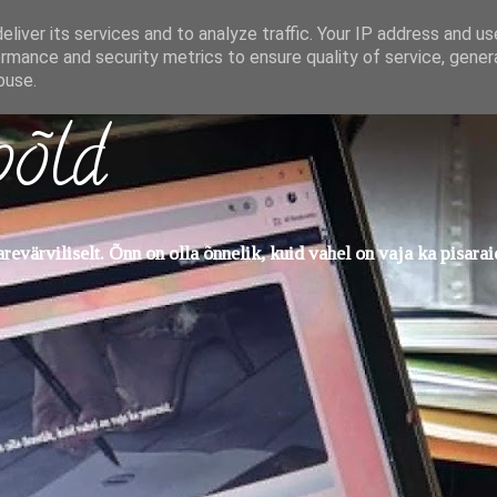
liver its services and to analyze traffic. Your IP address and u
rmance and security metrics to ensure quality of service, gene
buse.
põld
evärviliselt. Õnn on olla õnnelik, kuid vahel on vaja ka pisarai