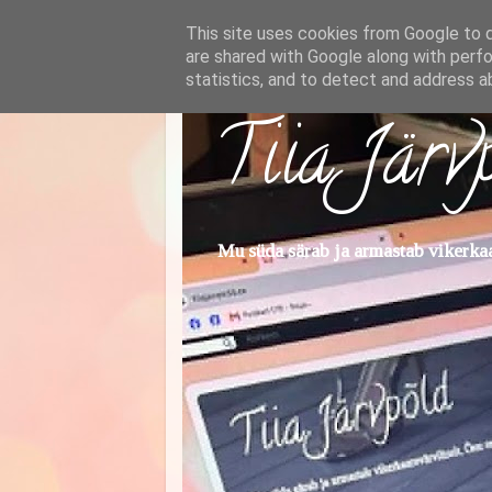
This site uses cookies from Google to de
are shared with Google along with perfo
statistics, and to detect and address a
Tiia Järv
Mu süda särab ja armastab vikerkaar