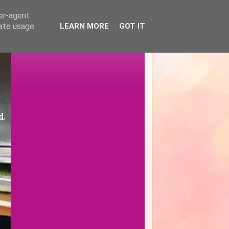
ser-agent
rate usage
LEARN MORE
GOT IT
d.