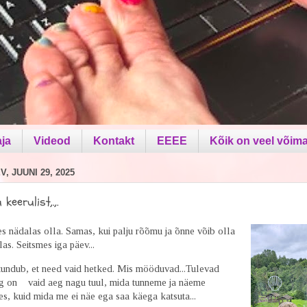
aja
Videod
Kontakt
EEEE
Kõik on veel võima
, JUUNI 29, 2025
 keerulist,.,.
hes nädalas olla. Samas, kui palju rõõmu ja õnne võib olla
as. Seitsmes iga päev...
dub, et need vaid hetked. Mis mööduvad...Tulevad
eg on
vaid aeg nagu tuul, mida tunneme ja näeme
s, kuid mida me ei näe ega saa käega katsuta...