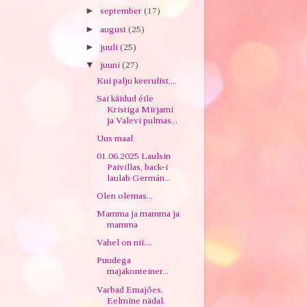
►
september
(17)
►
august
(25)
►
juuli
(25)
▼
juuni
(27)
Kui palju keerulist,.,.
Sai käidud éile
Kristiga Mirjami
ja Valevi pulmas...
Uus maal
01.06.2025 Laulsin
Paivillas, back-i
laulab Germán...
Olen olemas...
Mamma ja mamma ja
mamma
Vahel on nii....
Puudega
majakonteiner...
Varbad Emajões.
Eelmine nädal.