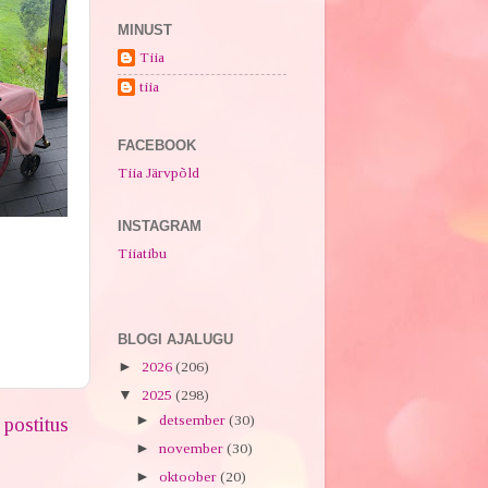
MINUST
Tiia
tiia
FACEBOOK
Tiia Järvpõld
INSTAGRAM
Tiiatibu
BLOGI AJALUGU
►
2026
(206)
▼
2025
(298)
►
detsember
(30)
postitus
►
november
(30)
►
oktoober
(20)