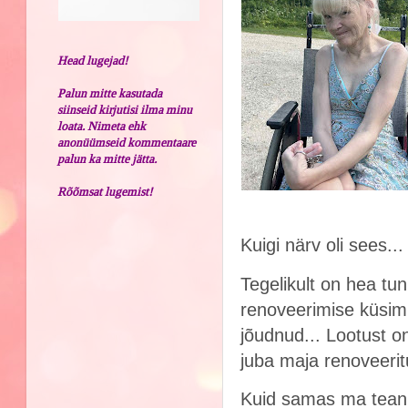
Head lugejad!
Palun mitte kasutada
siinseid kirjutisi ilma minu
loata. Nimeta ehk
anonüümseid kommentaare
palun ka mitte jätta.
Rõõmsat lugemist!
Kuigi närv oli sees...
Tegelikult on hea t
renoveerimise küsimu
jõudnud... Lootust o
juba maja renoveeri
Kuid samas ma tean, e