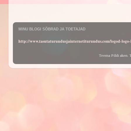
MINU BLOGI SÕBRAD JA TOETAJAD
http://www.tasutaturundusjainternetiturundus.com/logod-log
Teema Pildi aken. 