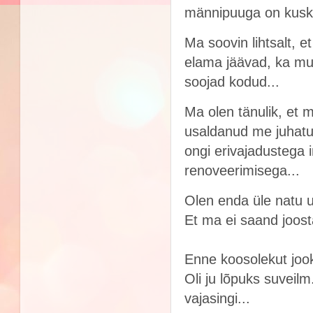
männipuuga on kuski
Ma soovin lihtsalt, e
elama jäävad, ka mu
soojad kodud...
Ma olen tänulik, et
usaldanud me juhatus
ongi erivajadustega i
renoveerimisega...
Olen enda üle natu 
Et ma ei saand joos
Enne koosolekut jook
Oli ju lõpuks suveil
vajasingi...