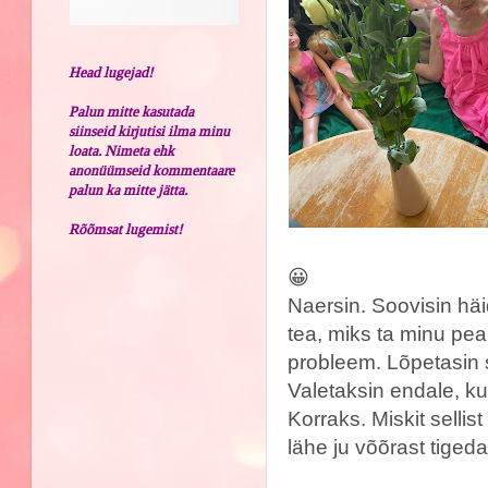
Head lugejad!
Palun mitte kasutada
siinseid kirjutisi ilma minu
loata. Nimeta ehk
anonüümseid kommentaare
palun ka mitte jätta.
Rõõmsat lugemist!
😀
Naersin. Soovisin häi
tea, miks ta minu pe
probleem. Lõpetasin 
Valetaksin endale, kui
Korraks. Miskit selli
lähe ju võõrast tige