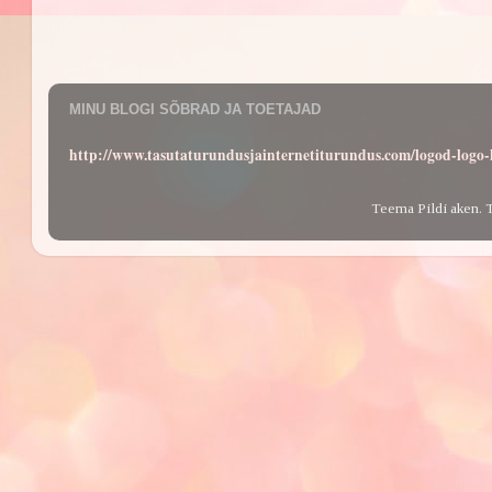
MINU BLOGI SÕBRAD JA TOETAJAD
http://www.tasutaturundusjainternetiturundus.com/logod-log
Teema Pildi aken. 