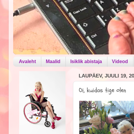
Avaleht
Maalid
Isiklik abistaja
Videod
LAUPÄEV, JUULI 19, 2
Oi, kuidas tige olen