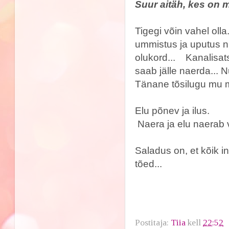
Suur aitäh, kes on 
Tigegi võin vahel olla
ummistus ja uputus 
olukord... Kanalisatsi
saab jälle naerda... Nut
Tänane tõsilugu mu m
Elu põnev ja ilus.
Naera ja elu naerab 
Saladus on, et kõik i
tõed...
Postitaja:
Tiia
kell
22:52