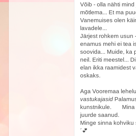
Võib - olla nähti mind
mõtlema... Et ma puud
Vanemuises olen käin
lavadele...
Järjest rohkem usun 
enamus mehi ei tea is
soovida... Muide, ka 
neil. Eriti meestel...
elan ikka raamidest v
oskaks.
Aga Vooremaa lehel
vastukajasid
Palamuse
kunstnikule. Mina ag
juurde saanud.
Minge sinna kohviku
´💕